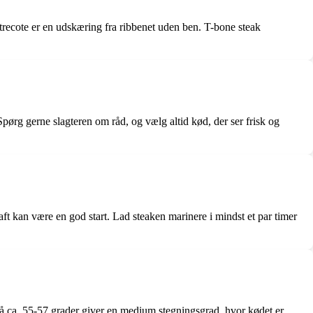
entrecote er en udskæring fra ribbenet uden ben. T-bone steak
pørg gerne slagteren om råd, og vælg altid kød, der ser frisk og
aft kan være en god start. Lad steaken marinere i mindst et par timer
på ca. 55-57 grader giver en medium stegningsgrad, hvor kødet er