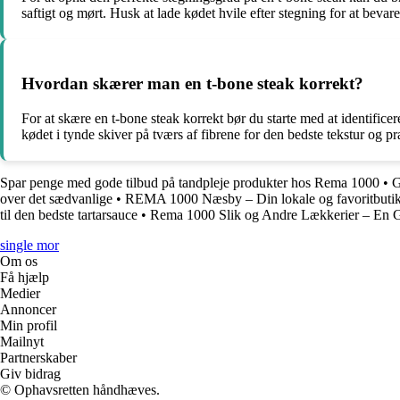
saftigt og mørt. Husk at lade kødet hvile efter stegning for at bevar
Hvordan skærer man en t-bone steak korrekt?
For at skære en t-bone steak korrekt bør du starte med at identifice
kødet i tynde skiver på tværs af fibrene for den bedste tekstur og p
Spar penge med gode tilbud på tandpleje produkter hos Rema 1000
•
G
over det sædvanlige
•
REMA 1000 Næsby – Din lokale og favoritbuti
til den bedste tartarsauce
•
Rema 1000 Slik og Andre Lækkerier – En Gu
single mor
Om os
Få hjælp
Medier
Annoncer
Min profil
Mailnyt
Partnerskaber
Giv bidrag
© Ophavsretten håndhæves.