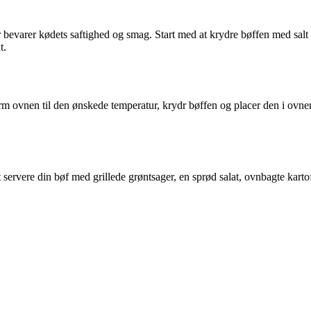
r bevarer kødets saftighed og smag. Start med at krydre bøffen med salt 
t.
arm ovnen til den ønskede temperatur, krydr bøffen og placer den i ovn
at servere din bøf med grillede grøntsager, en sprød salat, ovnbagte kar