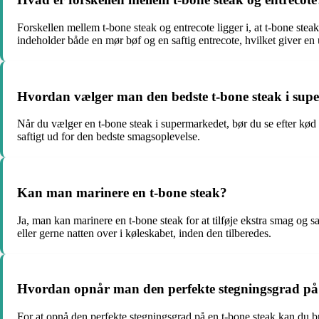
Forskellen mellem t-bone steak og entrecote ligger i, at t-bone stea
indeholder både en mør bøf og en saftig entrecote, hvilket giver en
Hvordan vælger man den bedste t-bone steak i sup
Når du vælger en t-bone steak i supermarkedet, bør du se efter kød 
saftigt ud for den bedste smagsoplevelse.
Kan man marinere en t-bone steak?
Ja, man kan marinere en t-bone steak for at tilføje ekstra smag og s
eller gerne natten over i køleskabet, inden den tilberedes.
Hvordan opnår man den perfekte stegningsgrad på 
For at opnå den perfekte stegningsgrad på en t-bone steak kan du b