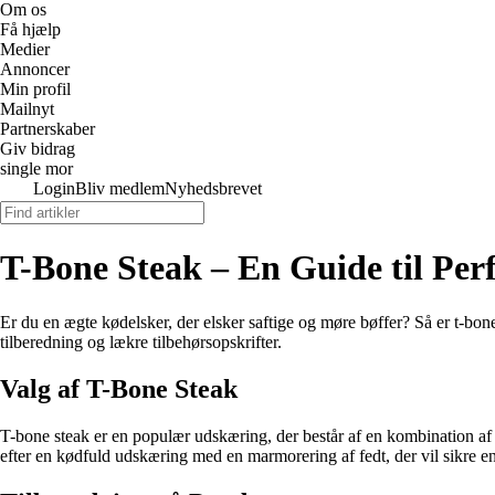
Om os
Få hjælp
Medier
Annoncer
Min profil
Mailnyt
Partnerskaber
Giv bidrag
single mor
Login
Bliv medlem
Nyhedsbrevet
T-Bone Steak – En Guide til Per
Er du en ægte kødelsker, der elsker saftige og møre bøffer? Så er t-bone 
tilberedning og lækre tilbehørsopskrifter.
Valg af T-Bone Steak
T-bone steak er en populær udskæring, der består af en kombination af oks
efter en kødfuld udskæring med en marmorering af fedt, der vil sikre en