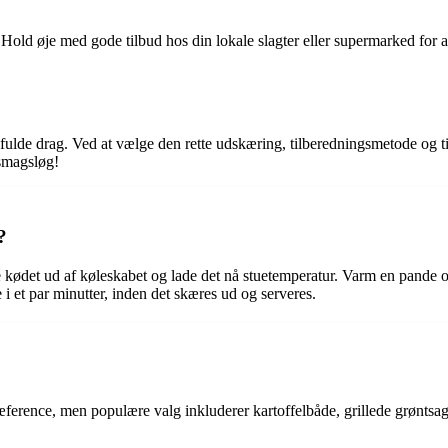
. Hold øje med gode tilbud hos din lokale slagter eller supermarked for 
 i fulde drag. Ved at vælge den rette udskæring, tilberedningsmetode og 
 smagsløg!
?
e kødet ud af køleskabet og lade det nå stuetemperatur. Varm en pande op
i et par minutter, inden det skæres ud og serveres.
præference, men populære valg inkluderer kartoffelbåde, grillede grøntsage