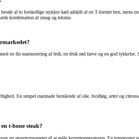
k består af to forskellige stykker kød adskilt af en T-formet ben, mens 
 unik kombination af smag og tekstur.
ermarkedet?
med en fin marmorering af fedt, en frisk rød farve og en god tykkelse. S
aftighed. En simpel marinade bestående af olie, hvidløg, urter og citrons
en t-bone steak?
ruge en stegetermometer til at måle kernetemperaturen. En temperatur 