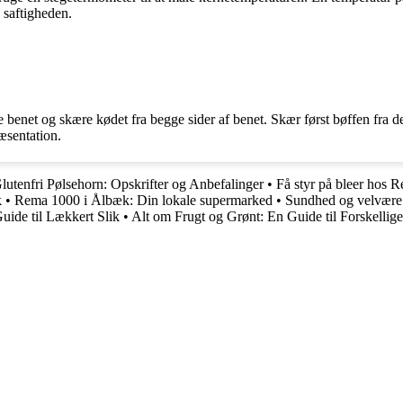
e saftigheden.
re benet og skære kødet fra begge sider af benet. Skær først bøffen fra 
ræsentation.
lutenfri Pølsehorn: Opskrifter og Anbefalinger
•
Få styr på bleer hos 
k
•
Rema 1000 i Ålbæk: Din lokale supermarked
•
Sundhed og velvære
ide til Lækkert Slik
•
Alt om Frugt og Grønt: En Guide til Forskelli