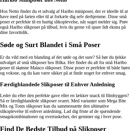
Hos Netto finder du et udvalg af Haribo miniposer, der er ideelle til at
have med på farten eller til at forkæle dig selv derhjemme. Disse små
poser er perfekte til en hurtig slikoplevelse, når suget melder sig. Prøv
også Haribo slikposer på tilbud, hvis du gerne vil spare lidt ekstra på
dine favoritslik.
Søde og Surt Blandet i Små Poser
Er du vild med en blanding af det søde og det sure? Så bør du tjekke
udvalget af små slikposer hos Bilka. Her finder du alt fra små Haribo
poser til skønne Malaco slikposer. Disse poser er perfekte til både børn
og voksne, og du kan være sikker på at finde noget for enhver smag.
Færdigblandede Slikposer til Enhver Anledning
Leder du efter den perfekte gave eller en lækker snack til filmhyggen?
Så er færdigblandede slikposer svaret. Med varianter som Mega Bite
Mix og Toms slikposer kan du sammensætte den ultimative
slikoplevelse til enhver anledning. Lad dig friste af de spændende
smagskombinationer og overraskelser, der gemmer sig i hver pose.
Find De Bedste Tilbud på Slikposer