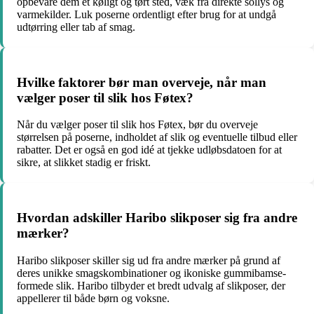
opbevare dem et køligt og tørt sted, væk fra direkte sollys og
varmekilder. Luk poserne ordentligt efter brug for at undgå
udtørring eller tab af smag.
Hvilke faktorer bør man overveje, når man
vælger poser til slik hos Føtex?
Når du vælger poser til slik hos Føtex, bør du overveje
størrelsen på poserne, indholdet af slik og eventuelle tilbud eller
rabatter. Det er også en god idé at tjekke udløbsdatoen for at
sikre, at slikket stadig er friskt.
Hvordan adskiller Haribo slikposer sig fra andre
mærker?
Haribo slikposer skiller sig ud fra andre mærker på grund af
deres unikke smagskombinationer og ikoniske gummibamse-
formede slik. Haribo tilbyder et bredt udvalg af slikposer, der
appellerer til både børn og voksne.