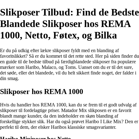
Slikposer Tilbud: Find de Bedste
Blandede Slikposer hos REMA
1000, Netto, Føtex, og Bilka
Er du på udkig efter lækre slikposer fyldt med en blanding af
favoritslikket? Så er du kommet til det rette sted. Her på siden finder du
en guide til de bedste tilbud på færdigblandede slikposer fra populære
mærker som Haribo, Malaco, og Toms. Uanset om du er til det sure,
det søde, eller det blandede, vil du helt sikkert finde noget, der falder i
din smag.
Slikposer hos REMA 1000
Hvis du handler hos REMA 1000, kan du se frem til et godt udvalg af
slikposer til fordelagtige priser. Matador Mix slikposen er en favorit
blandt mange kunder, da den indeholder en skøn blanding af
forskellige stykker slik. Har du også prøvet Haribo I Like Mix? Den er
perfekt til dem, der elsker Haribos klassiske smagsvarianter.
Haribo Miniposer hos Netto