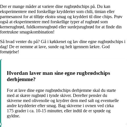
Der er mange måder at variere dine rugbrødschips på. Du kan
eksperimentere med forskellige krydderier som chili, timian eller
parmesanost for at tilføje ekstra smag og krydderi til dine chips. Prøv
også at eksperimentere med forskellige typer af rugbrød som
kernerugbrød, fuldkornsrugbrød eller surdejsrugbrød for at finde din
foretrukne smagskombination!
Så hvad venter du på? Gå i køkkenet og lav dine egne rugbrødschips i
dag! De er nemme at lave, sunde og helt igennem lækre. God
fornøjelse!
Hvordan laver man sine egne rugbrødschips
derhjemme?
For at lave dine egne rugbrødschips derhjemme skal du starte
med at skære rugbrød i tynde skiver. Derefter pensler du
skiverne med olivenolie og krydrer dem med salt og eventuelle
andre krydderier efter smag. Bag skiverne i ovnen ved cirka
175 grader i ca. 10-15 minutter, eller indtil de er sprøde og
gyldne.