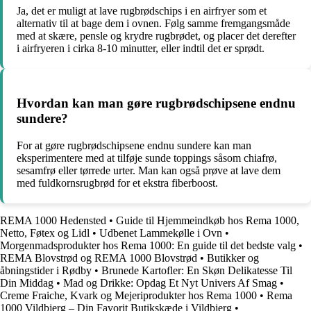
Ja, det er muligt at lave rugbrødschips i en airfryer som et
alternativ til at bage dem i ovnen. Følg samme fremgangsmåde
med at skære, pensle og krydre rugbrødet, og placer det derefter
i airfryeren i cirka 8-10 minutter, eller indtil det er sprødt.
Hvordan kan man gøre rugbrødschipsene endnu
sundere?
For at gøre rugbrødschipsene endnu sundere kan man
eksperimentere med at tilføje sunde toppings såsom chiafrø,
sesamfrø eller tørrede urter. Man kan også prøve at lave dem
med fuldkornsrugbrød for et ekstra fiberboost.
REMA 1000 Hedensted
•
Guide til Hjemmeindkøb hos Rema 1000,
Netto, Føtex og Lidl
•
Udbenet Lammekølle i Ovn
•
Morgenmadsprodukter hos Rema 1000: En guide til det bedste valg
•
REMA Blovstrød og REMA 1000 Blovstrød
•
Butikker og
åbningstider i Rødby
•
Brunede Kartofler: En Skøn Delikatesse Til
Din Middag
•
Mad og Drikke: Opdag Et Nyt Univers Af Smag
•
Creme Fraiche, Kvark og Mejeriprodukter hos Rema 1000
•
Rema
1000 Vildbjerg – Din Favorit Butikskæde i Vildbjerg
•