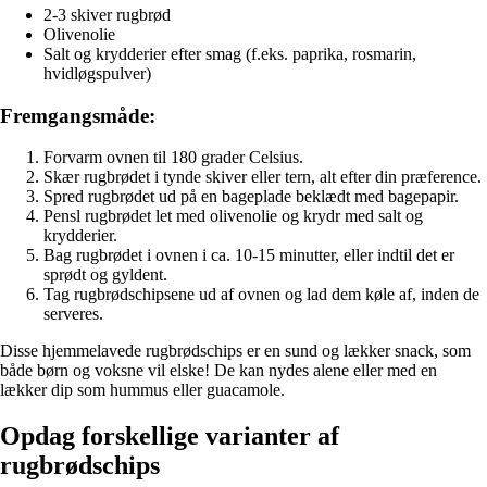
2-3 skiver rugbrød
Olivenolie
Salt og krydderier efter smag (f.eks. paprika, rosmarin,
hvidløgspulver)
Fremgangsmåde:
Forvarm ovnen til 180 grader Celsius.
Skær rugbrødet i tynde skiver eller tern, alt efter din præference.
Spred rugbrødet ud på en bageplade beklædt med bagepapir.
Pensl rugbrødet let med olivenolie og krydr med salt og
krydderier.
Bag rugbrødet i ovnen i ca. 10-15 minutter, eller indtil det er
sprødt og gyldent.
Tag rugbrødschipsene ud af ovnen og lad dem køle af, inden de
serveres.
Disse hjemmelavede rugbrødschips er en sund og lækker snack, som
både børn og voksne vil elske! De kan nydes alene eller med en
lækker dip som hummus eller guacamole.
Opdag forskellige varianter af
rugbrødschips