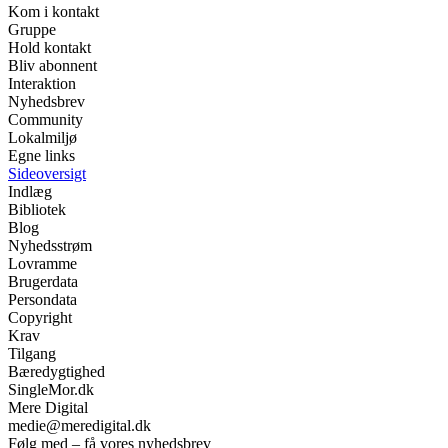
Kom i kontakt
Gruppe
Hold kontakt
Bliv abonnent
Interaktion
Nyhedsbrev
Community
Lokalmiljø
Egne links
Sideoversigt
Indlæg
Bibliotek
Blog
Nyhedsstrøm
Lovramme
Brugerdata
Persondata
Copyright
Krav
Tilgang
Bæredygtighed
SingleMor.dk
Mere Digital
medie@meredigital.dk
Følg med – få vores nyhedsbrev