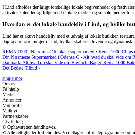
I Lind afholdes der årligt forskellige lokale begivenheder og festiva
aktivitetskalender og følge med i lokale medier og sociale medier f
Hvordan er det lokale handelsliv i Lind, og hvilke b
Lind har et aktivt handelsliv med et udvalg af lokale butikker, restaur
dagligvareforretninger i Lind, hvilket skaber et levende og dynamisk 
REMA 1000 i Nærum – Dit lokale supermarked
•
Rema 1000 Chips og
Din Nærmeste Supermarked i Odense C
•
Alt hvad du skal vide o
Danmark: Alt hvad du skal vide om Bavinchi Bager, Rema 1000 Bake
Det Bedste Tilbud
•
single mor
Om os
Få hjælp
Medier
Annoncer
Min profil
Mailnyt
Partnerskaber
Giv bidrag
© Ophavsretten håndhæves.
© Alle rettigheder forbeholdes. Vi deltager i affiliateprogrammer og m