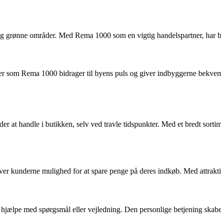
g grønne områder. Med Rema 1000 som en vigtig handelspartner, har bebo
ikker som Rema 1000 bidrager til byens puls og giver indbyggerne bekve
er at handle i butikken, selv ved travle tidspunkter. Med et bredt sorti
r kunderne mulighed for at spare penge på deres indkøb. Med attraktive 
at hjælpe med spørgsmål eller vejledning. Den personlige betjening skabe