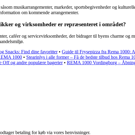
ler såsom musikarrangementer, markeder, sportsbegivenheder og kulturell
or information om kommende arrangementer.
utikker og virksomheder er repræsenteret i området?
anter, caféer og servicevirksomheder, der bidrager til byens charme og m
handelsmiljø.
 Snacks: Find dine favoritter
•
Guide til Frysepizza fra Rema 1000: Al
m REMA 1000
•
Stearinlys i alle former – Få de bedste tilbud hos Rema 1
 Off og andre populære bagerier
•
REMA 1000 Vordingborg – Åbnings
odtager betaling for køb via vores henvisninger.