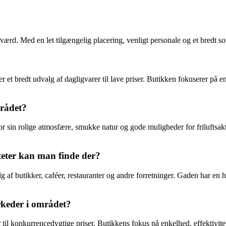
værd. Med en let tilgængelig placering, venligt personale og et bredt s
 et bredt udvalg af dagligvarer til lave priser. Butikken fokuserer på
mrådet?
sin rolige atmosfære, smukke natur og gode muligheder for friluftsaktiv
teter kan man finde der?
 af butikker, caféer, restauranter og andre forretninger. Gaden har en
rkeder i området?
er til konkurrencedygtige priser. Butikkens fokus på enkelhed, effektivi