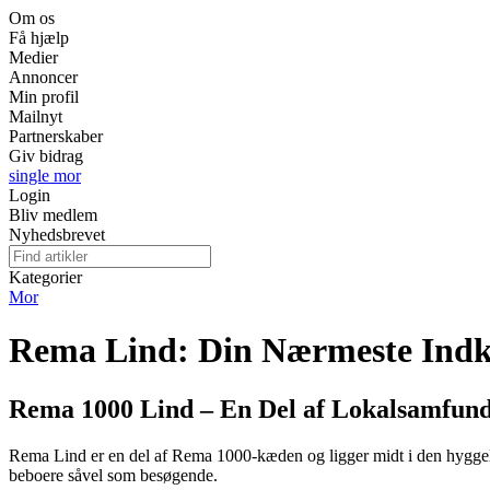
Om os
Få hjælp
Medier
Annoncer
Min profil
Mailnyt
Partnerskaber
Giv bidrag
single mor
Login
Bliv medlem
Nyhedsbrevet
Kategorier
Mor
Rema Lind: Din Nærmeste Ind
Rema 1000 Lind – En Del af Lokalsamfund
Rema Lind er en del af Rema 1000-kæden og ligger midt i den hyggel
beboere såvel som besøgende.