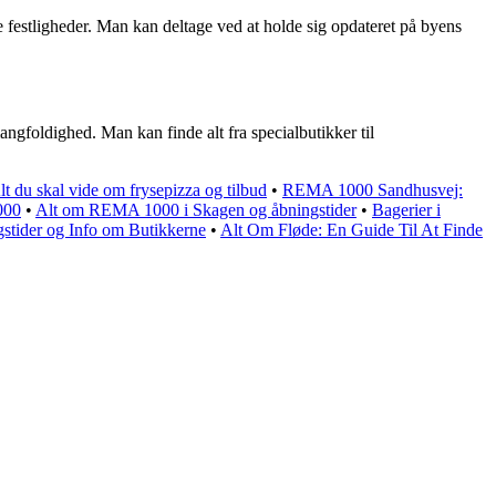
e festligheder. Man kan deltage ved at holde sig opdateret på byens
angfoldighed. Man kan finde alt fra specialbutikker til
t du skal vide om frysepizza og tilbud
•
REMA 1000 Sandhusvej:
000
•
Alt om REMA 1000 i Skagen og åbningstider
•
Bagerier i
tider og Info om Butikkerne
•
Alt Om Fløde: En Guide Til At Finde