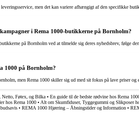
veringsservice, men det kan variere afhængigt af den specifikke butik
g kampagner i Rema 1000-butikkerne på Bornholm?
utikkerne på Bornholm ved at tilmelde sig deres nyhedsbrev, følge dem
ma 1000 på Bornholm?
nholm, men Rema 1000 skiller sig ud med sit fokus på lave priser og 
Netto, Føtex, og Bilka
•
En guide til de bedste rødvine hos Rema 100
ller hos Rema 1000
•
Alt om Skumfiduser, Tyggegummi og Slikposer h
budsavis
•
REMA 1000 Hjørring – Åbningstider og Information
•
REM