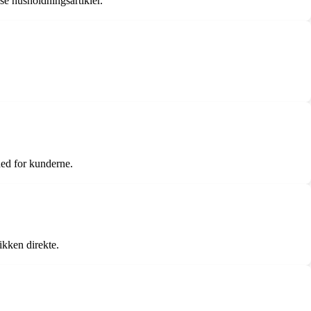
se husholdningsartikler.
hed for kunderne.
ikken direkte.