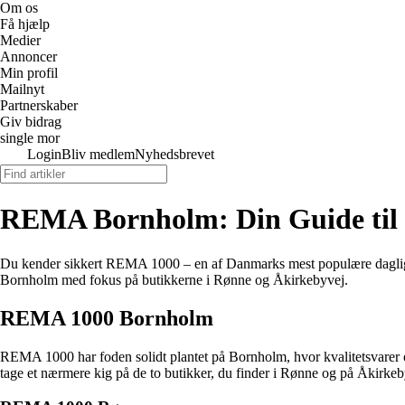
Om os
Få hjælp
Medier
Annoncer
Min profil
Mailnyt
Partnerskaber
Giv bidrag
single mor
Login
Bliv medlem
Nyhedsbrevet
REMA Bornholm: Din Guide til
Du kender sikkert REMA 1000 – en af Danmarks mest populære daglig
Bornholm med fokus på butikkerne i Rønne og Åkirkebyvej.
REMA 1000 Bornholm
REMA 1000 har foden solidt plantet på Bornholm, hvor kvalitetsvarer 
tage et nærmere kig på de to butikker, du finder i Rønne og på Åkirkeb