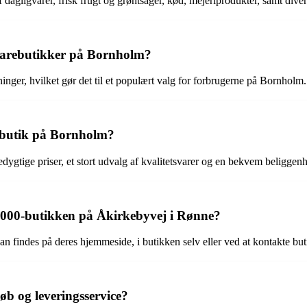
agligvarer, frisk frugt og grøntsager, kød, mejeriprodukter, samt diver
gvarebutikker på Bornholm?
inger, hvilket gør det til et populært valg for forbrugerne på Bornholm.
0-butik på Bornholm?
ygtige priser, et stort udvalg af kvalitetsvarer og en bekvem beliggen
000-butikken på Åkirkebyvej i Rønne?
findes på deres hjemmeside, i butikken selv eller ved at kontakte but
b og leveringsservice?