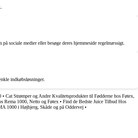
.
 på sociale medier eller besøge deres hjemmeside regelmæssigt.
enkle indkøbsløsninger.
0
•
Cat Strømper og Andre Kvalitetsprodukter til Fødderne hos Føtex,
os Rema 1000, Netto og Føtex
•
Find de Bedste Juice Tilbud Hos
A 1000 i Højbjerg, Skåde og på Oddervej
•