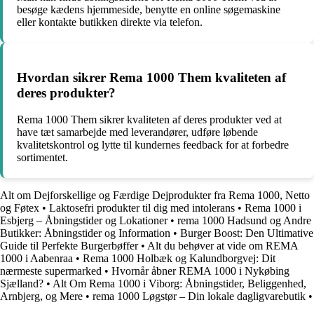
besøge kædens hjemmeside, benytte en online søgemaskine
eller kontakte butikken direkte via telefon.
Hvordan sikrer Rema 1000 Them kvaliteten af
deres produkter?
Rema 1000 Them sikrer kvaliteten af deres produkter ved at
have tæt samarbejde med leverandører, udføre løbende
kvalitetskontrol og lytte til kundernes feedback for at forbedre
sortimentet.
Alt om Dejforskellige og Færdige Dejprodukter fra Rema 1000, Netto
og Føtex
•
Laktosefri produkter til dig med intolerans
•
Rema 1000 i
Esbjerg – Åbningstider og Lokationer
•
rema 1000 Hadsund og Andre
Butikker: Åbningstider og Information
•
Burger Boost: Den Ultimative
Guide til Perfekte Burgerbøffer
•
Alt du behøver at vide om REMA
1000 i Aabenraa
•
Rema 1000 Holbæk og Kalundborgvej: Dit
nærmeste supermarked
•
Hvornår åbner REMA 1000 i Nykøbing
Sjælland?
•
Alt Om Rema 1000 i Viborg: Åbningstider, Beliggenhed,
Arnbjerg, og Mere
•
rema 1000 Løgstør – Din lokale dagligvarebutik
•