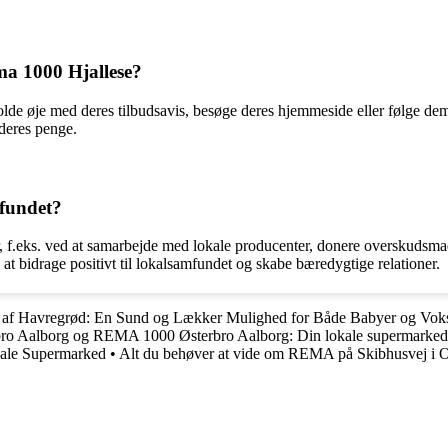
a 1000 Hjallese?
de øje med deres tilbudsavis, besøge deres hjemmeside eller følge dem
deres penge.
mfundet?
, f.eks. ved at samarbejde med lokale producenter, donere overskudsmad
 at bidrage positivt til lokalsamfundet og skabe bæredygtige relationer.
 af Havregrød: En Sund og Lækker Mulighed for Både Babyer og Vok
o Aalborg og REMA 1000 Østerbro Aalborg: Din lokale supermarke
ale Supermarked
•
Alt du behøver at vide om REMA på Skibhusvej i 