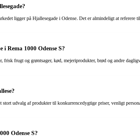
llesegade?
det ligger på Hjallesegade i Odense. Det er almindeligt at referere til
de i Rema 1000 Odense S?
, frisk frugt og grøntsager, kød, mejeriprodukter, brød og andre dagli
llese?
t stort udvalg af produkter til konkurrencedygtige priser, venligt pers
1000 Odense S?