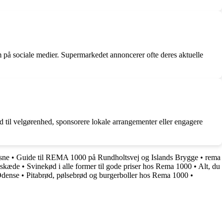
 på sociale medier. Supermarkedet annoncerer ofte deres aktuelle
 til velgørenhed, sponsorere lokale arrangementer eller engagere
sne
•
Guide til REMA 1000 på Rundholtsvej og Islands Brygge
•
rema
dskæde
•
Svinekød i alle former til gode priser hos Rema 1000
•
Alt, du
Odense
•
Pitabrød, pølsebrød og burgerboller hos Rema 1000
•