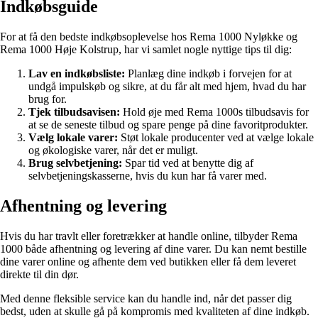
Indkøbsguide
For at få den bedste indkøbsoplevelse hos Rema 1000 Nyløkke og
Rema 1000 Høje Kolstrup, har vi samlet nogle nyttige tips til dig:
Lav en indkøbsliste:
Planlæg dine indkøb i forvejen for at
undgå impulskøb og sikre, at du får alt med hjem, hvad du har
brug for.
Tjek tilbudsavisen:
Hold øje med Rema 1000s tilbudsavis for
at se de seneste tilbud og spare penge på dine favoritprodukter.
Vælg lokale varer:
Støt lokale producenter ved at vælge lokale
og økologiske varer, når det er muligt.
Brug selvbetjening:
Spar tid ved at benytte dig af
selvbetjeningskasserne, hvis du kun har få varer med.
Afhentning og levering
Hvis du har travlt eller foretrækker at handle online, tilbyder Rema
1000 både afhentning og levering af dine varer. Du kan nemt bestille
dine varer online og afhente dem ved butikken eller få dem leveret
direkte til din dør.
Med denne fleksible service kan du handle ind, når det passer dig
bedst, uden at skulle gå på kompromis med kvaliteten af dine indkøb.