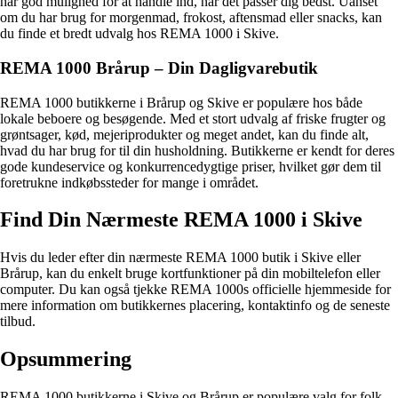
har god mulighed for at handle ind, når det passer dig bedst. Uanset
om du har brug for morgenmad, frokost, aftensmad eller snacks, kan
du finde et bredt udvalg hos REMA 1000 i Skive.
REMA 1000 Brårup – Din Dagligvarebutik
REMA 1000 butikkerne i Brårup og Skive er populære hos både
lokale beboere og besøgende. Med et stort udvalg af friske frugter og
grøntsager, kød, mejeriprodukter og meget andet, kan du finde alt,
hvad du har brug for til din husholdning. Butikkerne er kendt for deres
gode kundeservice og konkurrencedygtige priser, hvilket gør dem til
foretrukne indkøbssteder for mange i området.
Find Din Nærmeste REMA 1000 i Skive
Hvis du leder efter din nærmeste REMA 1000 butik i Skive eller
Brårup, kan du enkelt bruge kortfunktioner på din mobiltelefon eller
computer. Du kan også tjekke REMA 1000s officielle hjemmeside for
mere information om butikkernes placering, kontaktinfo og de seneste
tilbud.
Opsummering
REMA 1000 butikkerne i Skive og Brårup er populære valg for folk,