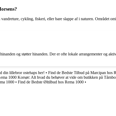
Horsens?
andreture, cykling, fiskeri, eller bare slappe af i naturen. Området o
inanden og støtter hinanden. Der er ofte lokale arrangementer og aktivi
d din lillebror ostehaps her!
•
Find de Bedste Tilbud på Marcipan hos
ema 1000 Korsør: Alt hvad du behøver at vide om butikken på Tårnbo
Rema 1000
•
Find de Bedste Øltilbud hos Rema 1000
•