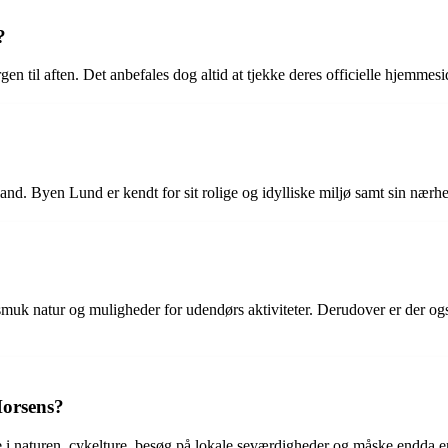
?
til aften. Det anbefales dog altid at tjekke deres officielle hjemmeside
nd. Byen Lund er kendt for sit rolige og idylliske miljø samt sin nærhed
k natur og muligheder for udendørs aktiviteter. Derudover er der også 
Horsens?
 i naturen, cykelture, besøg på lokale seværdigheder og måske endda en p