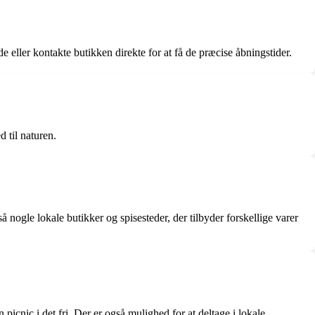
 eller kontakte butikken direkte for at få de præcise åbningstider.
 til naturen.
nogle lokale butikker og spisesteder, der tilbyder forskellige varer
icnic i det fri. Der er også mulighed for at deltage i lokale