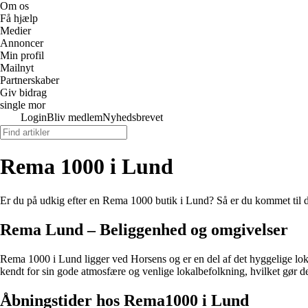
Om os
Få hjælp
Medier
Annoncer
Min profil
Mailnyt
Partnerskaber
Giv bidrag
single mor
Login
Bliv medlem
Nyhedsbrevet
Rema 1000 i Lund
Er du på udkig efter en Rema 1000 butik i Lund? Så er du kommet til de
Rema Lund – Beliggenhed og omgivelser
Rema 1000 i Lund ligger ved Horsens og er en del af det hyggelige lokal
kendt for sin gode atmosfære og venlige lokalbefolkning, hvilket gør det
Åbningstider hos Rema1000 i Lund