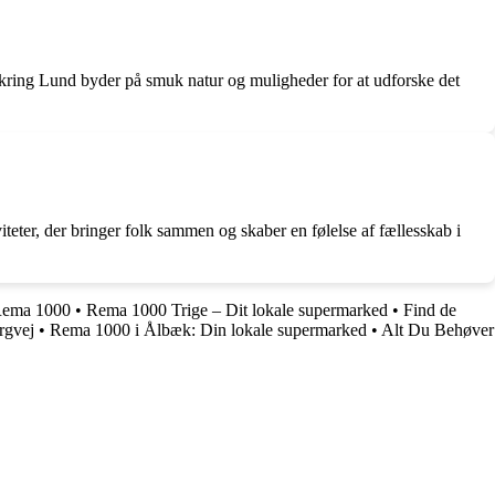
mkring Lund byder på smuk natur og muligheder for at udforske det
teter, der bringer folk sammen og skaber en følelse af fællesskab i
 Rema 1000
•
Rema 1000 Trige – Dit lokale supermarked
•
Find de
rgvej
•
Rema 1000 i Ålbæk: Din lokale supermarked
•
Alt Du Behøver