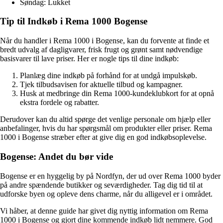
Søndag: Lukket
Tip til Indkøb i Rema 1000 Bogense
Når du handler i Rema 1000 i Bogense, kan du forvente at finde et
bredt udvalg af dagligvarer, frisk frugt og grønt samt nødvendige
basisvarer til lave priser. Her er nogle tips til dine indkøb:
Planlæg dine indkøb på forhånd for at undgå impulskøb.
Tjek tilbudsavisen for aktuelle tilbud og kampagner.
Husk at medbringe din Rema 1000-kundeklubkort for at opnå
ekstra fordele og rabatter.
Derudover kan du altid spørge det venlige personale om hjælp eller
anbefalinger, hvis du har spørgsmål om produkter eller priser. Rema
1000 i Bogense stræber efter at give dig en god indkøbsoplevelse.
Bogense: Andet du bør vide
Bogense er en hyggelig by på Nordfyn, der ud over Rema 1000 byder
på andre spændende butikker og seværdigheder. Tag dig tid til at
udforske byen og opleve dens charme, når du alligevel er i området.
Vi håber, at denne guide har givet dig nyttig information om Rema
1000 i Bogense og gjort dine kommende indkøb lidt nemmere. God