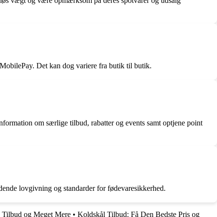
r i løs vægt og være opmærksom på deres spotvarer og udsalg
bilePay. Det kan dog variere fra butik til butik.
nformation om særlige tilbud, rabatter og events samt optjene point
ldende lovgivning og standarder for fødevaresikkerhed.
 Tilbud og Meget Mere
•
Koldskål Tilbud: Få Den Bedste Pris og