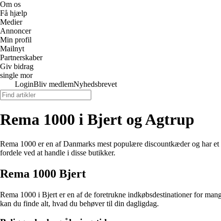
Om os
Få hjælp
Medier
Annoncer
Min profil
Mailnyt
Partnerskaber
Giv bidrag
single mor
Login
Bliv medlem
Nyhedsbrevet
Rema 1000 i Bjert og Agtrup
Rema 1000 er en af Danmarks mest populære discountkæder og har et sto
fordele ved at handle i disse butikker.
Rema 1000 Bjert
Rema 1000 i Bjert er en af de foretrukne indkøbsdestinationer for mange
kan du finde alt, hvad du behøver til din dagligdag.