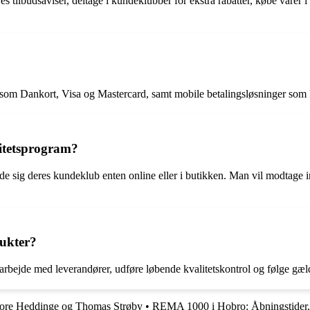
 tilbudsaviser, deltage i kundeklubber for ekstra rabatter, købe vare
som Dankort, Visa og Mastercard, samt mobile betalingsløsninger som Mo
itetsprogram?
e sig deres kundeklub enten online eller i butikken. Man vil modtage i
dukter?
arbejde med leverandører, udføre løbende kvalitetskontrol og følge gæ
tore Heddinge og Thomas Strøby
•
REMA 1000 i Hobro: Åbningstider,