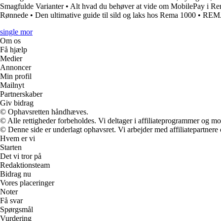
Smagfulde Varianter
•
Alt hvad du behøver at vide om MobilePay i R
Rønnede
•
Den ultimative guide til sild og laks hos Rema 1000
•
REMA 
single mor
Om os
Få hjælp
Medier
Annoncer
Min profil
Mailnyt
Partnerskaber
Giv bidrag
© Ophavsretten håndhæves.
© Alle rettigheder forbeholdes. Vi deltager i affiliateprogrammer og mo
© Denne side er underlagt ophavsret. Vi arbejder med affiliatepartnere 
Hvem er vi
Starten
Det vi tror på
Redaktionsteam
Bidrag nu
Vores placeringer
Noter
Få svar
Spørgsmål
Vurdering