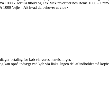
ema 1000
•
Tortilla tilbud og Tex Mex favoritter hos Rema 1000
•
Creme
1000 Vejle – Alt hvad du behøver at vide
•
dtager betaling for køb via vores henvisninger.
og kan opnå indtægt ved køb via links. Ingen del af indholdet må kopiere