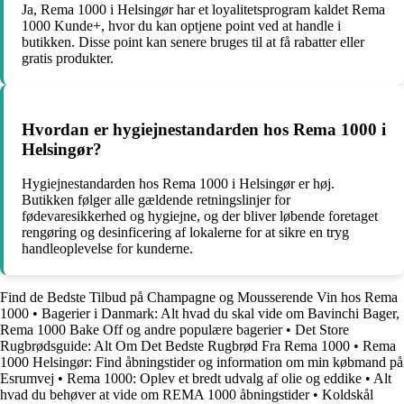
Ja, Rema 1000 i Helsingør har et loyalitetsprogram kaldet Rema
1000 Kunde+, hvor du kan optjene point ved at handle i
butikken. Disse point kan senere bruges til at få rabatter eller
gratis produkter.
Hvordan er hygiejnestandarden hos Rema 1000 i
Helsingør?
Hygiejnestandarden hos Rema 1000 i Helsingør er høj.
Butikken følger alle gældende retningslinjer for
fødevaresikkerhed og hygiejne, og der bliver løbende foretaget
rengøring og desinficering af lokalerne for at sikre en tryg
handleoplevelse for kunderne.
Find de Bedste Tilbud på Champagne og Mousserende Vin hos Rema
1000
•
Bagerier i Danmark: Alt hvad du skal vide om Bavinchi Bager,
Rema 1000 Bake Off og andre populære bagerier
•
Det Store
Rugbrødsguide: Alt Om Det Bedste Rugbrød Fra Rema 1000
•
Rema
1000 Helsingør: Find åbningstider og information om min købmand på
Esrumvej
•
Rema 1000: Oplev et bredt udvalg af olie og eddike
•
Alt
hvad du behøver at vide om REMA 1000 åbningstider
•
Koldskål