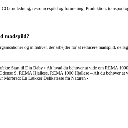
get CO2-udledning, ressourcespild og forurening. Produktion, transport 
od madspild?
ganisationer og initiativer, der arbejder for at reducere madspild, del
ekte Start til Din Baby
•
Alt hvad du behøver at vide om REMA 1000
ense S, REMA Hjallese, REMA 1000 Hjallese – Alt du behøver at v
r Mørbrad: En Lækker Delikatesse fra Naturen
•