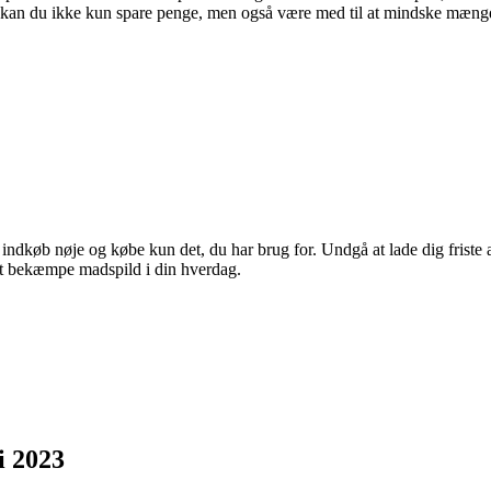
rer kan du ikke kun spare penge, men også være med til at mindske mæn
køb nøje og købe kun det, du har brug for. Undgå at lade dig friste af ti
at bekæmpe madspild i din hverdag.
i 2023