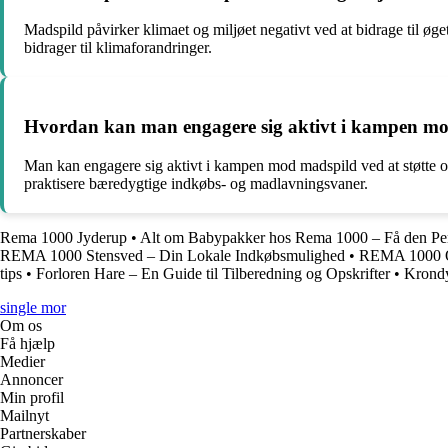
Madspild påvirker klimaet og miljøet negativt ved at bidrage til ø
bidrager til klimaforandringer.
Hvordan kan man engagere sig aktivt i kampen m
Man kan engagere sig aktivt i kampen mod madspild ved at støtte or
praktisere bæredygtige indkøbs- og madlavningsvaner.
Rema 1000 Jyderup
•
Alt om Babypakker hos Rema 1000 – Få den Perf
REMA 1000 Stensved – Din Lokale Indkøbsmulighed
•
REMA 1000 Od
tips
•
Forloren Hare – En Guide til Tilberedning og Opskrifter
•
Krondy
single mor
Om os
Få hjælp
Medier
Annoncer
Min profil
Mailnyt
Partnerskaber