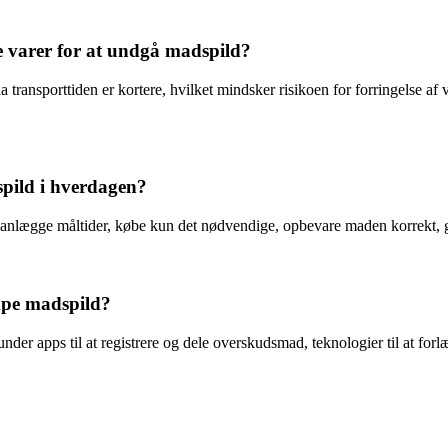
de varer for at undgå madspild?
transporttiden er kortere, hvilket mindsker risikoen for forringelse af
ild i hverdagen?
lægge måltider, købe kun det nødvendige, opbevare maden korrekt, ge
æmpe madspild?
nder apps til at registrere og dele overskudsmad, teknologier til at fo