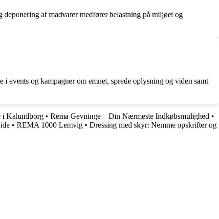
og deponering af madvarer medfører belastning på miljøet og
tage i events og kampagner om emnet, sprede oplysning og viden samt
 i Kalundborg
•
Rema Gevninge – Din Nærmeste Indkøbsmulighed
•
ide
•
REMA 1000 Lemvig
•
Dressing med skyr: Nemme opskrifter og