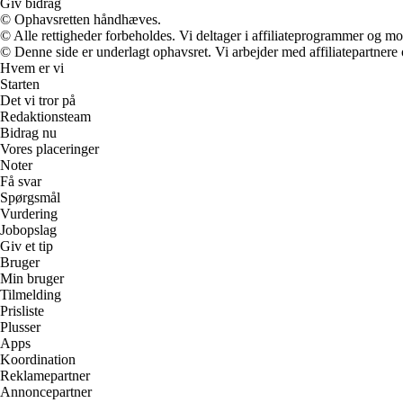
Giv bidrag
© Ophavsretten håndhæves.
© Alle rettigheder forbeholdes. Vi deltager i affiliateprogrammer og mo
© Denne side er underlagt ophavsret. Vi arbejder med affiliatepartnere 
Hvem er vi
Starten
Det vi tror på
Redaktionsteam
Bidrag nu
Vores placeringer
Noter
Få svar
Spørgsmål
Vurdering
Jobopslag
Giv et tip
Bruger
Min bruger
Tilmelding
Prisliste
Plusser
Apps
Koordination
Reklamepartner
Annoncepartner