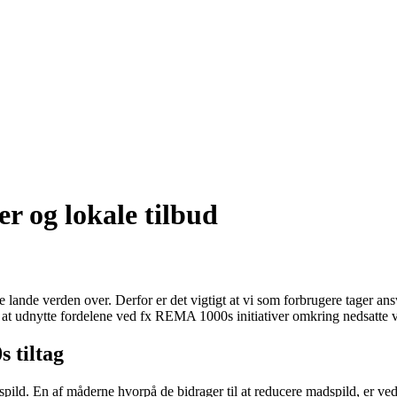
r og lokale tilbud
nde verden over. Derfor er det vigtigt at vi som forbrugere tager ansv
d at udnytte fordelene ved fx REMA 1000s initiativer omkring nedsatte
 tiltag
En af måderne hvorpå de bidrager til at reducere madspild, er ved at t