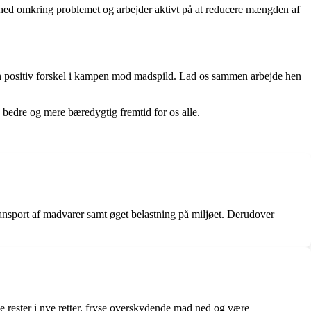
mhed omkring problemet og arbejder aktivt på at reducere mængden af
e en positiv forskel i kampen mod madspild. Lad os sammen arbejde hen
 bedre og mere bæredygtig fremtid for os alle.
ransport af madvarer samt øget belastning på miljøet. Derudover
rester i nye retter, fryse overskydende mad ned og være