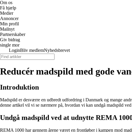
Om os
Få hjælp
Medier
Annoncer
Min profil
Mailnyt
Partnerskaber
Giv bidrag
single mor
Login
Bliv medlem
Nyhedsbrevet
Reducér madspild med gode vane
Introduktion
Madspild er desværre en udbredt udfordring i Danmark og mange andre la
denne artikel vil vi se nærmere på, hvordan vi kan undgå madspild ve
Undgå madspild ved at udnytte REMA 1000s
REMA 1000 har gennem årene været en frontløber i kampen mod madspild. 