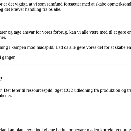
or er det vigtigt, at vi som samfund fortsætter med at skabe opmærkso
 det kræver handling fra os alle.
arer og tage ansvar for vores forbrug, kan vi alle være med til at gør
ner.
dning i kampen mod madspild. Lad os alle gøre vores del for at skabe en
d gangen.
t?
. Det fører til ressourcespild, øget CO2-udledning fra produktion og t
mheder.
Man kan planlægge indkøbene bedre, opbevare maden korrekt, genbruge 