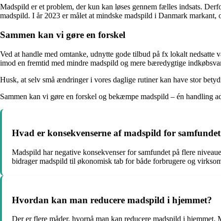
Madspild er et problem, der kun kan løses gennem fælles indsats. Derf
madspild. I år 2023 er målet at mindske madspild i Danmark markant, og
Sammen kan vi gøre en forskel
Ved at handle med omtanke, udnytte gode tilbud på fx lokalt nedsatte v
imod en fremtid med mindre madspild og mere bæredygtige indkøbsva
Husk, at selv små ændringer i vores daglige rutiner kan have stor bety
Sammen kan vi gøre en forskel og bekæmpe madspild – én handling a
Hvad er konsekvenserne af madspild for samfunde
Madspild har negative konsekvenser for samfundet på flere niveauer
bidrager madspild til økonomisk tab for både forbrugere og virkso
Hvordan kan man reducere madspild i hjemmet?
Der er flere måder, hvorpå man kan reducere madspild i hjemmet. 