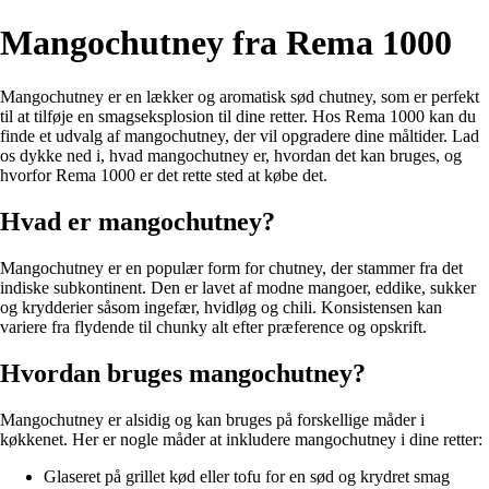
Mangochutney fra Rema 1000
Mangochutney er en lækker og aromatisk sød chutney, som er perfekt
til at tilføje en smagseksplosion til dine retter. Hos Rema 1000 kan du
finde et udvalg af mangochutney, der vil opgradere dine måltider. Lad
os dykke ned i, hvad mangochutney er, hvordan det kan bruges, og
hvorfor Rema 1000 er det rette sted at købe det.
Hvad er mangochutney?
Mangochutney er en populær form for chutney, der stammer fra det
indiske subkontinent. Den er lavet af modne mangoer, eddike, sukker
og krydderier såsom ingefær, hvidløg og chili. Konsistensen kan
variere fra flydende til chunky alt efter præference og opskrift.
Hvordan bruges mangochutney?
Mangochutney er alsidig og kan bruges på forskellige måder i
køkkenet. Her er nogle måder at inkludere mangochutney i dine retter:
Glaseret på grillet kød eller tofu for en sød og krydret smag