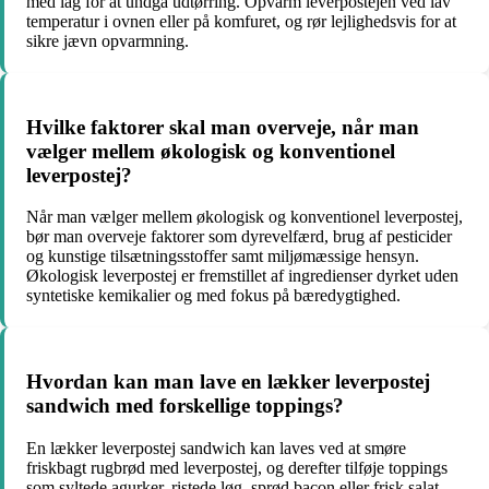
med låg for at undgå udtørring. Opvarm leverpostejen ved lav
temperatur i ovnen eller på komfuret, og rør lejlighedsvis for at
sikre jævn opvarmning.
Hvilke faktorer skal man overveje, når man
vælger mellem økologisk og konventionel
leverpostej?
Når man vælger mellem økologisk og konventionel leverpostej,
bør man overveje faktorer som dyrevelfærd, brug af pesticider
og kunstige tilsætningsstoffer samt miljømæssige hensyn.
Økologisk leverpostej er fremstillet af ingredienser dyrket uden
syntetiske kemikalier og med fokus på bæredygtighed.
Hvordan kan man lave en lækker leverpostej
sandwich med forskellige toppings?
En lækker leverpostej sandwich kan laves ved at smøre
friskbagt rugbrød med leverpostej, og derefter tilføje toppings
som syltede agurker, ristede løg, sprød bacon eller frisk salat.