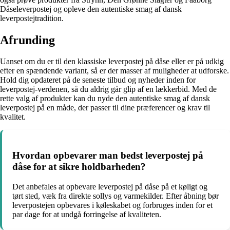
Dåseleverpostej og opleve den autentiske smag af dansk
leverpostejtradition.
Afrunding
Uanset om du er til den klassiske leverpostej på dåse eller er på udkig
efter en spændende variant, så er der masser af muligheder at udforske.
Hold dig opdateret på de seneste tilbud og nyheder inden for
leverpostej-verdenen, så du aldrig går glip af en lækkerbid. Med de
rette valg af produkter kan du nyde den autentiske smag af dansk
leverpostej på en måde, der passer til dine præferencer og krav til
kvalitet.
Hvordan opbevarer man bedst leverpostej på
dåse for at sikre holdbarheden?
Det anbefales at opbevare leverpostej på dåse på et køligt og
tørt sted, væk fra direkte sollys og varmekilder. Efter åbning bør
leverpostejen opbevares i køleskabet og forbruges inden for et
par dage for at undgå forringelse af kvaliteten.