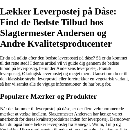
Lækker Leverpostej på Dåse:
Find de Bedste Tilbud hos
Slagtermester Andersen og
Andre Kvalitetsproducenter
Er du på udkig efter den bedste leverpostej på dåse? Så er du kommet
til det rette sted! I denne artikel vil vi guide dig gennem de bedste
tilbud på leverpostej, herunder Andersens leverpostej, Fransk
leverpostej, Økologisk leverpostej og meget mere. Uanset om du er til
den klassiske stryhn leverpostej eller foretrækker en vegetarisk variant,
så har vi samlet alle de vigtige informationer, du har brug for.
Populære Mærker og Produkter
Når det kommer til leverpostej på dåse, er der flere velrenommerede
mærker at vælge imellem. Slagtermester Andersen har længe været
anerkendt for deres kvalitetsprodukter inden for leverpostej. Derudover
kan du også finde lækker leverpostej fra Hanegal, Wium, Tulip og
Egelykke. Disse producenter tilbyder et bredt udvalg af varianter, lige