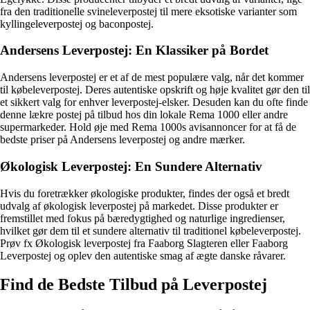
fra den traditionelle svineleverpostej til mere eksotiske varianter som
kyllingeleverpostej og baconpostej.
Andersens Leverpostej: En Klassiker på Bordet
Andersens leverpostej er et af de mest populære valg, når det kommer
til købeleverpostej. Deres autentiske opskrift og høje kvalitet gør den til
et sikkert valg for enhver leverpostej-elsker. Desuden kan du ofte finde
denne lækre postej på tilbud hos din lokale Rema 1000 eller andre
supermarkeder. Hold øje med Rema 1000s avisannoncer for at få de
bedste priser på Andersens leverpostej og andre mærker.
Økologisk Leverpostej: En Sundere Alternativ
Hvis du foretrækker økologiske produkter, findes der også et bredt
udvalg af økologisk leverpostej på markedet. Disse produkter er
fremstillet med fokus på bæredygtighed og naturlige ingredienser,
hvilket gør dem til et sundere alternativ til traditionel købeleverpostej.
Prøv fx Økologisk leverpostej fra Faaborg Slagteren eller Faaborg
Leverpostej og oplev den autentiske smag af ægte danske råvarer.
Find de Bedste Tilbud på Leverpostej