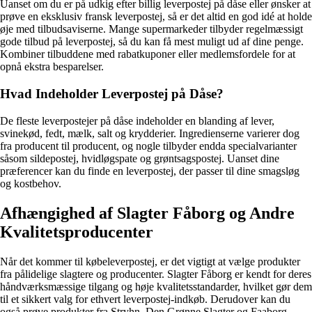
Uanset om du er på udkig efter billig leverpostej på dåse eller ønsker at
prøve en eksklusiv fransk leverpostej, så er det altid en god idé at holde
øje med tilbudsaviserne. Mange supermarkeder tilbyder regelmæssigt
gode tilbud på leverpostej, så du kan få mest muligt ud af dine penge.
Kombiner tilbuddene med rabatkuponer eller medlemsfordele for at
opnå ekstra besparelser.
Hvad Indeholder Leverpostej på Dåse?
De fleste leverpostejer på dåse indeholder en blanding af lever,
svinekød, fedt, mælk, salt og krydderier. Ingredienserne varierer dog
fra producent til producent, og nogle tilbyder endda specialvarianter
såsom sildepostej, hvidløgspate og grøntsagspostej. Uanset dine
præferencer kan du finde en leverpostej, der passer til dine smagsløg
og kostbehov.
Afhængighed af Slagter Fåborg og Andre
Kvalitetsproducenter
Når det kommer til købeleverpostej, er det vigtigt at vælge produkter
fra pålidelige slagtere og producenter. Slagter Fåborg er kendt for deres
håndværksmæssige tilgang og høje kvalitetsstandarder, hvilket gør dem
til et sikkert valg for ethvert leverpostej-indkøb. Derudover kan du
også prøve produkter fra Stryhn, Den Grønne Slagter og Faaborg