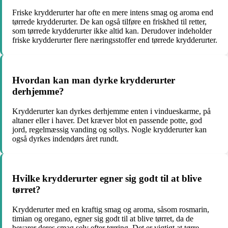
Friske krydderurter har ofte en mere intens smag og aroma end
tørrede krydderurter. De kan også tilføre en friskhed til retter,
som tørrede krydderurter ikke altid kan. Derudover indeholder
friske krydderurter flere næringsstoffer end tørrede krydderurter.
Hvordan kan man dyrke krydderurter
derhjemme?
Krydderurter kan dyrkes derhjemme enten i vindueskarme, på
altaner eller i haver. Det kræver blot en passende potte, god
jord, regelmæssig vanding og sollys. Nogle krydderurter kan
også dyrkes indendørs året rundt.
Hvilke krydderurter egner sig godt til at blive
tørret?
Krydderurter med en kraftig smag og aroma, såsom rosmarin,
timian og oregano, egner sig godt til at blive tørret, da de
bevarer deres smag selv efter tørring. Det er vigtigt at tørre