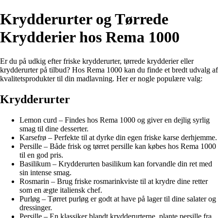
Krydderurter og Tørrede
Krydderier hos Rema 1000
Er du på udkig efter friske krydderurter, tørrede krydderier eller
krydderurter på tilbud? Hos Rema 1000 kan du finde et bredt udvalg af
kvalitetsprodukter til din madlavning. Her er nogle populære valg:
Krydderurter
Lemon curd – Findes hos Rema 1000 og giver en dejlig syrlig
smag til dine desserter.
Karsefrø – Perfekte til at dyrke din egen friske karse derhjemme.
Persille – Både frisk og tørret persille kan købes hos Rema 1000
til en god pris.
Basilikum – Krydderurten basilikum kan forvandle din ret med
sin intense smag.
Rosmarin – Brug friske rosmarinkviste til at krydre dine retter
som en ægte italiensk chef.
Purløg – Tørret purløg er godt at have på lager til dine salater og
dressinger.
Persille – En klassiker blandt krydderurterne, plante persille fra