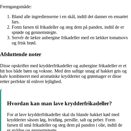
Fremgangsmåde:
Bland alle ingredienserne i en skål, indtil det danner en ensartet
fars.
Form farsen til frikadeller og steg dem på panden, indtil de er
sprøde og gennemstegte.
Servér de lækre aubergine frikadeller med en lækker tomatsovs
og frisk brød.
Afsluttende noter
Disse opskrifter med krydderfrikadeller og aubergine frikadeller er et
hit hos både børn og voksne. Med den saftige smag af hakket gris og
kalv kombineret med aromatiske krydderier og grøntsager er disse
retter perfekte til enhver lejlighed.
Hvordan kan man lave krydderfrikadeller?
For at lave krydderfrikadeller skal du blande hakket kød med
krydderier såsom løg, hvidløg, persille, salt og peber. Form
farsen til små frikadeller og steg dem på panden i olie, indtil de
er gyldne og gennemstegte.