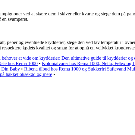
ignoner ved at skære dem i skiver eller kvarte og stege dem på pand
af en svamperet.
lt, peber og eventuelle krydderier, stege den ved lav temperatur i ovne
at respektere kødets kvalitet og smag for at opnå en vellykket krondyrste
u behøver at vide om krydderier: Den ultimative guide til krydderier og
Oste hos Rema 1000
•
Kolonialvarer hos Rema 1000, Netto, Føtex og L
l Din Baby
•
Ribena tilbud hos Rema 1000 og Sukkerfri Saftevand Mul
 på hakket oksekød og mere
•