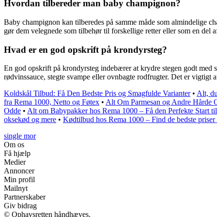
Hvordan tilbereder man baby champignon?
Baby champignon kan tilberedes på samme måde som almindelige champ
gør dem velegnede som tilbehør til forskellige retter eller som en del 
Hvad er en god opskrift på krondyrsteg?
En god opskrift på krondyrsteg indebærer at krydre stegen godt med sa
rødvinssauce, stegte svampe eller ovnbagte rodfrugter. Det er vigtigt 
Koldskål Tilbud: Få Den Bedste Pris og Smagfulde Varianter
•
Alt, d
fra Rema 1000, Netto og Føtex
•
Alt Om Parmesan og Andre Hårde 
Odde
•
Alt om Babypakker hos Rema 1000 – Få den Perfekte Start ti
oksekød og mere
•
Kødtilbud hos Rema 1000 – Find de bedste priser
single mor
Om os
Få hjælp
Medier
Annoncer
Min profil
Mailnyt
Partnerskaber
Giv bidrag
© Ophavsretten håndhæves.