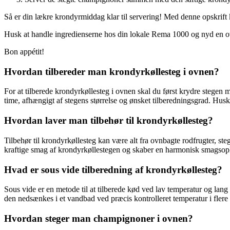
Så er din lækre krondyrmiddag klar til servering! Med denne opskrift
Husk at handle ingredienserne hos din lokale Rema 1000 og nyd en 
Bon appétit!
Hvordan tilbereder man krondyrkøllesteg i ovnen?
For at tilberede krondyrkøllesteg i ovnen skal du først krydre stegen 
time, afhængigt af stegens størrelse og ønsket tilberedningsgrad. Husk 
Hvordan laver man tilbehør til krondyrkøllesteg?
Tilbehør til krondyrkøllesteg kan være alt fra ovnbagte rodfrugter, st
kraftige smag af krondyrkøllestegen og skaber en harmonisk smagsop
Hvad er sous vide tilberedning af krondyrkøllesteg?
Sous vide er en metode til at tilberede kød ved lav temperatur og lan
den nedsænkes i et vandbad ved præcis kontrolleret temperatur i flere t
Hvordan steger man champignoner i ovnen?