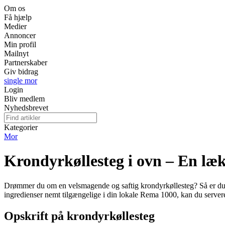
Om os
Få hjælp
Medier
Annoncer
Min profil
Mailnyt
Partnerskaber
Giv bidrag
single mor
Login
Bliv medlem
Nyhedsbrevet
Kategorier
Mor
Krondyrkøllesteg i ovn – En læ
Drømmer du om en velsmagende og saftig krondyrkøllesteg? Så er du k
ingredienser nemt tilgængelige i din lokale Rema 1000, kan du servere 
Opskrift på krondyrkøllesteg