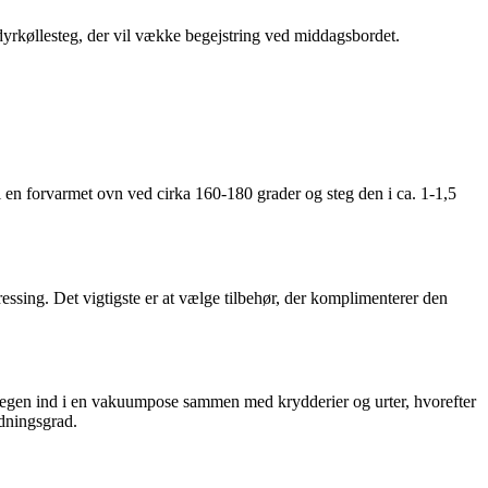
yrkøllesteg, der vil vække begejstring ved middagsbordet.
 i en forvarmet ovn ved cirka 160-180 grader og steg den i ca. 1-1,5
ressing. Det vigtigste er at vælge tilbehør, der komplimenterer den
 stegen ind i en vakuumpose sammen med krydderier og urter, hvorefter
edningsgrad.