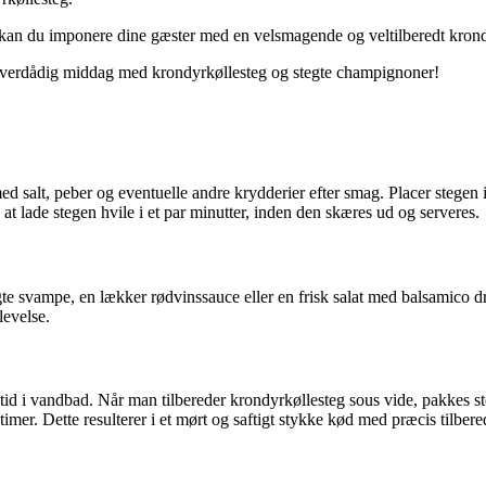
 kan du imponere dine gæster med en velsmagende og veltilberedt krond
overdådig middag med krondyrkøllesteg og stegte champignoner!
med salt, peber og eventuelle andre krydderier efter smag. Placer stegen
at lade stegen hvile i et par minutter, inden den skæres ud og serveres.
egte svampe, en lækker rødvinssauce eller en frisk salat med balsamico d
levelse.
g tid i vandbad. Når man tilbereder krondyrkøllesteg sous vide, pakkes
imer. Dette resulterer i et mørt og saftigt stykke kød med præcis tilber