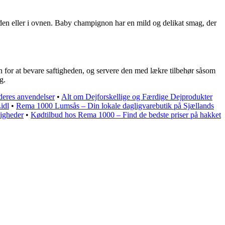
en eller i ovnen. Baby champignon har en mild og delikat smag, der
n for at bevare saftigheden, og servere den med lækre tilbehør såsom
g.
 deres anvendelser
•
Alt om Dejforskellige og Færdige Dejprodukter
idl
•
Rema 1000 Lumsås – Din lokale dagligvarebutik på Sjællands
igheder
•
Kødtilbud hos Rema 1000 – Find de bedste priser på hakket