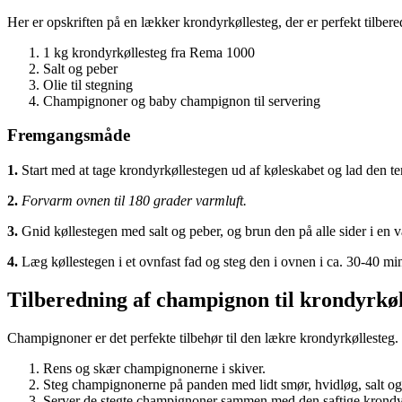
Her er opskriften på en lækker krondyrkøllesteg, der er perfekt tilbere
1 kg krondyrkøllesteg fra Rema 1000
Salt og peber
Olie til stegning
Champignoner og baby champignon til servering
Fremgangsmåde
1.
Start med at tage krondyrkøllestegen ud af køleskabet og lad den tem
2.
Forvarm ovnen til 180 grader varmluft.
3.
Gnid køllestegen med salt og peber, og brun den på alle sider i en v
4.
Læg køllestegen i et ovnfast fad og steg den i ovnen i ca. 30-40 min
Tilberedning af champignon til krondyrkøl
Champignoner er det perfekte tilbehør til den lækre krondyrkøllesteg.
Rens og skær champignonerne i skiver.
Steg champignonerne på panden med lidt smør, hvidløg, salt og 
Server de stegte champignoner sammen med den saftige krondy