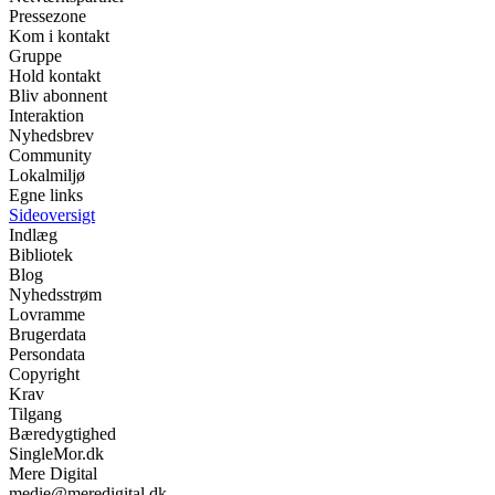
Pressezone
Kom i kontakt
Gruppe
Hold kontakt
Bliv abonnent
Interaktion
Nyhedsbrev
Community
Lokalmiljø
Egne links
Sideoversigt
Indlæg
Bibliotek
Blog
Nyhedsstrøm
Lovramme
Brugerdata
Persondata
Copyright
Krav
Tilgang
Bæredygtighed
SingleMor.dk
Mere Digital
medie@meredigital.dk