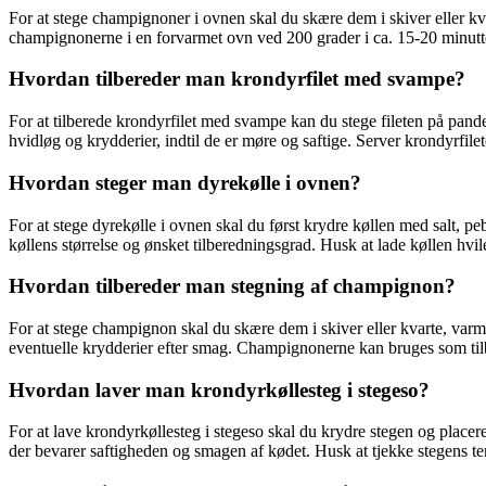
For at stege champignoner i ovnen skal du skære dem i skiver eller kv
champignonerne i en forvarmet ovn ved 200 grader i ca. 15-20 minutte
Hvordan tilbereder man krondyrfilet med svampe?
For at tilberede krondyrfilet med svampe kan du stege fileten på pande
hvidløg og krydderier, indtil de er møre og saftige. Server krondyrfil
Hvordan steger man dyrekølle i ovnen?
For at stege dyrekølle i ovnen skal du først krydre køllen med salt, pe
køllens størrelse og ønsket tilberedningsgrad. Husk at lade køllen hvil
Hvordan tilbereder man stegning af champignon?
For at stege champignon skal du skære dem i skiver eller kvarte, var
eventuelle krydderier efter smag. Champignonerne kan bruges som tilbeh
Hvordan laver man krondyrkøllesteg i stegeso?
For at lave krondyrkøllesteg i stegeso skal du krydre stegen og placer
der bevarer saftigheden og smagen af kødet. Husk at tjekke stegens t