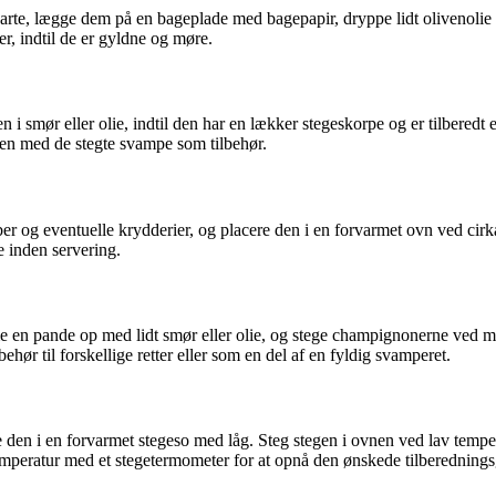
arte, lægge dem på en bageplade med bagepapir, dryppe lidt olivenolie o
r, indtil de er gyldne og møre.
n i smør eller olie, indtil den har en lækker stegeskorpe og er tilbered
eten med de stegte svampe som tilbehør.
ber og eventuelle krydderier, og placere den i en forvarmet ovn ved cirk
e inden servering.
me en pande op med lidt smør eller olie, og stege champignonerne ved m
ør til forskellige retter eller som en del af en fyldig svamperet.
e den i en forvarmet stegeso med låg. Steg stegen i ovnen ved lav tempe
emperatur med et stegetermometer for at opnå den ønskede tilberednings