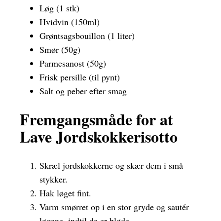
Løg (1 stk)
Hvidvin (150ml)
Grøntsagsbouillon (1 liter)
Smør (50g)
Parmesanost (50g)
Frisk persille (til pynt)
Salt og peber efter smag
Fremgangsmåde for at
Lave Jordskokkerisotto
Skræl jordskokkerne og skær dem i små
stykker.
Hak løget fint.
Varm smørret op i en stor gryde og sautér
løgene, indtil de er bløde.