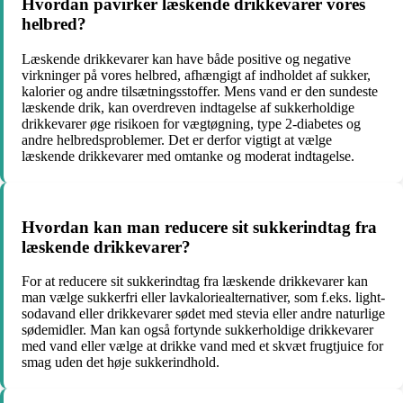
Hvordan påvirker læskende drikkevarer vores
helbred?
Læskende drikkevarer kan have både positive og negative
virkninger på vores helbred, afhængigt af indholdet af sukker,
kalorier og andre tilsætningsstoffer. Mens vand er den sundeste
læskende drik, kan overdreven indtagelse af sukkerholdige
drikkevarer øge risikoen for vægtøgning, type 2-diabetes og
andre helbredsproblemer. Det er derfor vigtigt at vælge
læskende drikkevarer med omtanke og moderat indtagelse.
Hvordan kan man reducere sit sukkerindtag fra
læskende drikkevarer?
For at reducere sit sukkerindtag fra læskende drikkevarer kan
man vælge sukkerfri eller lavkaloriealternativer, som f.eks. light-
sodavand eller drikkevarer sødet med stevia eller andre naturlige
sødemidler. Man kan også fortynde sukkerholdige drikkevarer
med vand eller vælge at drikke vand med et skvæt frugtjuice for
smag uden det høje sukkerindhold.