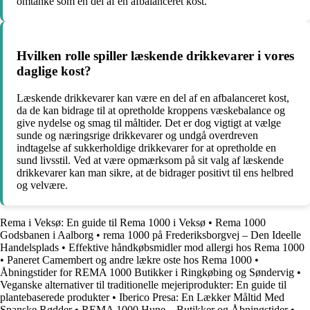
omtanke som en del af en afbalanceret kost.
Hvilken rolle spiller læskende drikkevarer i vores
daglige kost?
Læskende drikkevarer kan være en del af en afbalanceret kost,
da de kan bidrage til at opretholde kroppens væskebalance og
give nydelse og smag til måltider. Det er dog vigtigt at vælge
sunde og næringsrige drikkevarer og undgå overdreven
indtagelse af sukkerholdige drikkevarer for at opretholde en
sund livsstil. Ved at være opmærksom på sit valg af læskende
drikkevarer kan man sikre, at de bidrager positivt til ens helbred
og velvære.
Rema i Veksø: En guide til Rema 1000 i Veksø
•
Rema 1000
Godsbanen i Aalborg
•
rema 1000 på Frederiksborgvej – Den Ideelle
Handelsplads
•
Effektive håndkøbsmidler mod allergi hos Rema 1000
•
Paneret Camembert og andre lækre oste hos Rema 1000
•
Åbningstider for REMA 1000 Butikker i Ringkøbing og Søndervig
•
Veganske alternativer til traditionelle mejeriprodukter: En guide til
plantebaserede produkter
•
Iberico Presa: En Lækker Måltid Med
Spanske Rødder
•
REMA 1000 Hune – Butikker og Åbningstider
•