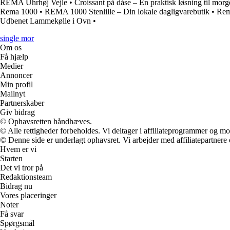
REMA Uhrhøj Vejle
•
Croissant på dåse – En praktisk løsning til mo
Rema 1000
•
REMA 1000 Stenlille – Din lokale dagligvarebutik
•
Rem
Udbenet Lammekølle i Ovn
•
single mor
Om os
Få hjælp
Medier
Annoncer
Min profil
Mailnyt
Partnerskaber
Giv bidrag
© Ophavsretten håndhæves.
© Alle rettigheder forbeholdes. Vi deltager i affiliateprogrammer og mo
© Denne side er underlagt ophavsret. Vi arbejder med affiliatepartnere 
Hvem er vi
Starten
Det vi tror på
Redaktionsteam
Bidrag nu
Vores placeringer
Noter
Få svar
Spørgsmål