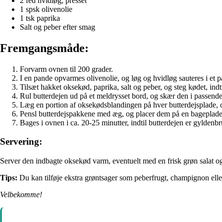
2 fed hvidløg, presset
1 spsk olivenolie
1 tsk paprika
Salt og peber efter smag
Fremgangsmåde:
Forvarm ovnen til 200 grader.
I en pande opvarmes olivenolie, og løg og hvidløg sauteres i et pa
Tilsæt hakket oksekød, paprika, salt og peber, og steg kødet, indt
Rul butterdejen ud på et meldrysset bord, og skær den i passende
Læg en portion af oksekødsblandingen på hver butterdejsplade, 
Pensl butterdejspakkene med æg, og placer dem på en bageplad
Bages i ovnen i ca. 20-25 minutter, indtil butterdejen er gyldenb
Servering:
Server den indbagte oksekød varm, eventuelt med en frisk grøn salat og
Tips:
Du kan tilføje ekstra grøntsager som peberfrugt, champignon elle
Velbekomme!