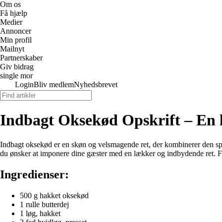
Om os
Få hjælp
Medier
Annoncer
Min profil
Mailnyt
Partnerskaber
Giv bidrag
single mor
Login
Bliv medlem
Nyhedsbrevet
Indbagt Oksekød Opskrift – En l
Indbagt oksekød er en skøn og velsmagende ret, der kombinerer den sprø
du ønsker at imponere dine gæster med en lækker og indbydende ret. Føl
Ingredienser:
500 g hakket oksekød
1 rulle butterdej
1 løg, hakket