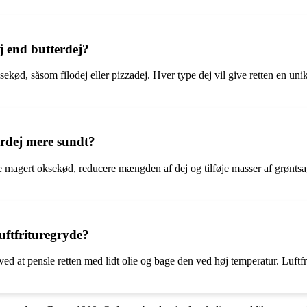
 end butterdej?
ekød, såsom filodej eller pizzadej. Hver type dej vil give retten en unik
rdej mere sundt?
agert oksekød, reducere mængden af dej og tilføje masser af grøntsager 
uftfrituregryde?
ved at pensle retten med lidt olie og bage den ved høj temperatur. Luftf