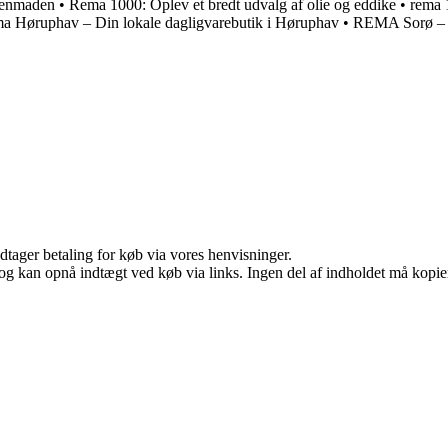
rgenmaden
•
Rema 1000: Oplev et bredt udvalg af olie og eddike
•
rema 
a Høruphav – Din lokale dagligvarebutik i Høruphav
•
REMA Sorø – D
dtager betaling for køb via vores henvisninger.
og kan opnå indtægt ved køb via links. Ingen del af indholdet må kopiere