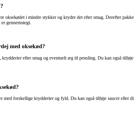
j?
e oksekødet i mindre stykker og krydre det efter smag. Derefter pakkes kø
t er gennemstegt.
terdej med oksekød?
 krydderier efter smag og eventuelt æg til pensling. Du kan også tilføj
oksekød?
med forskellige krydderier og fyld. Du kan også tilføje saucer eller di