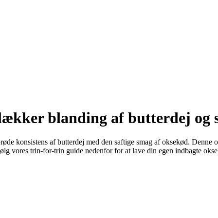
ækker blanding af butterdej og s
de konsistens af butterdej med den saftige smag af oksekød. Denne opsk
g vores trin-for-trin guide nedenfor for at lave din egen indbagte oks