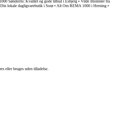
1000 Sønderris: Kvalitet og gode tilbud i Esbjerg
•
Vilde Blomster fra
in lokale dagligvarebutik i Sorø
•
Alt Om REMA 1000 i Herning
•
s eller bruges uden tilladelse.