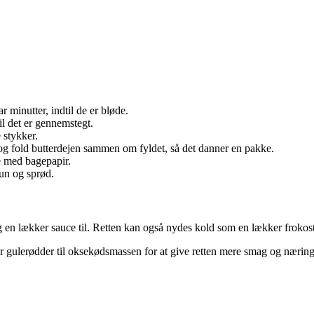
r minutter, indtil de er bløde.
il det er gennemstegt.
 stykker.
og fold butterdejen sammen om fyldet, så det danner en pakke.
e med bagepapir.
run og sprød.
 en lækker sauce til. Retten kan også nydes kold som en lækker frokostr
r gulerødder til oksekødsmassen for at give retten mere smag og næring