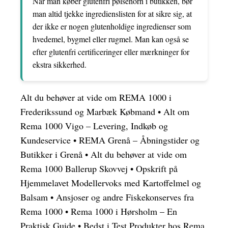
Når man køber glutenfri pølsehorn i butikken, bør
man altid tjekke ingredienslisten for at sikre sig, at
der ikke er nogen glutenholdige ingredienser som
hvedemel, bygmel eller rugmel. Man kan også se
efter glutenfri certificeringer eller mærkninger for
ekstra sikkerhed.
Alt du behøver at vide om REMA 1000 i
Frederikssund og Marbæk Købmand
•
Alt om
Rema 1000 Vigo – Levering, Indkøb og
Kundeservice
•
REMA Grenå – Åbningstider og
Butikker i Grenå
•
Alt du behøver at vide om
Rema 1000 Ballerup Skovvej
•
Opskrift på
Hjemmelavet Modellervoks med Kartoffelmel og
Balsam
•
Ansjoser og andre Fiskekonserves fra
Rema 1000
•
Rema 1000 i Hørsholm – En
Praktisk Guide
•
Bedst i Test Produkter hos Rema