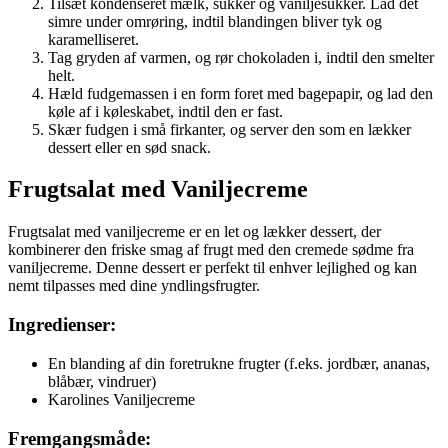
Tilsæt kondenseret mælk, sukker og vaniljesukker. Lad det
simre under omrøring, indtil blandingen bliver tyk og
karamelliseret.
Tag gryden af varmen, og rør chokoladen i, indtil den smelter
helt.
Hæld fudgemassen i en form foret med bagepapir, og lad den
køle af i køleskabet, indtil den er fast.
Skær fudgen i små firkanter, og server den som en lækker
dessert eller en sød snack.
Frugtsalat med Vaniljecreme
Frugtsalat med vaniljecreme er en let og lækker dessert, der
kombinerer den friske smag af frugt med den cremede sødme fra
vaniljecreme. Denne dessert er perfekt til enhver lejlighed og kan
nemt tilpasses med dine yndlingsfrugter.
Ingredienser:
En blanding af din foretrukne frugter (f.eks. jordbær, ananas,
blåbær, vindruer)
Karolines Vaniljecreme
Fremgangsmåde: