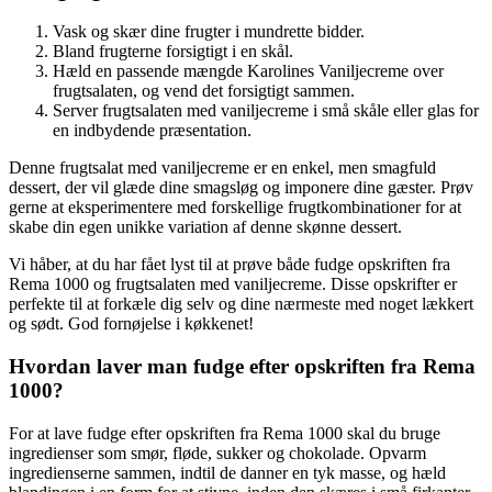
Vask og skær dine frugter i mundrette bidder.
Bland frugterne forsigtigt i en skål.
Hæld en passende mængde Karolines Vaniljecreme over
frugtsalaten, og vend det forsigtigt sammen.
Server frugtsalaten med vaniljecreme i små skåle eller glas for
en indbydende præsentation.
Denne frugtsalat med vaniljecreme er en enkel, men smagfuld
dessert, der vil glæde dine smagsløg og imponere dine gæster. Prøv
gerne at eksperimentere med forskellige frugtkombinationer for at
skabe din egen unikke variation af denne skønne dessert.
Vi håber, at du har fået lyst til at prøve både fudge opskriften fra
Rema 1000 og frugtsalaten med vaniljecreme. Disse opskrifter er
perfekte til at forkæle dig selv og dine nærmeste med noget lækkert
og sødt. God fornøjelse i køkkenet!
Hvordan laver man fudge efter opskriften fra Rema
1000?
For at lave fudge efter opskriften fra Rema 1000 skal du bruge
ingredienser som smør, fløde, sukker og chokolade. Opvarm
ingredienserne sammen, indtil de danner en tyk masse, og hæld