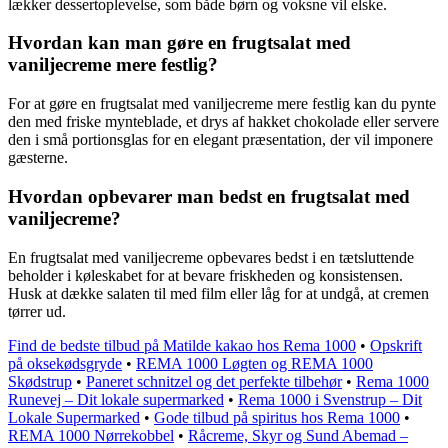
lækker dessertoplevelse, som både børn og voksne vil elske.
Hvordan kan man gøre en frugtsalat med
vaniljecreme mere festlig?
For at gøre en frugtsalat med vaniljecreme mere festlig kan du pynte
den med friske mynteblade, et drys af hakket chokolade eller servere
den i små portionsglas for en elegant præsentation, der vil imponere
gæsterne.
Hvordan opbevarer man bedst en frugtsalat med
vaniljecreme?
En frugtsalat med vaniljecreme opbevares bedst i en tætsluttende
beholder i køleskabet for at bevare friskheden og konsistensen.
Husk at dække salaten til med film eller låg for at undgå, at cremen
tørrer ud.
Find de bedste tilbud på Matilde kakao hos Rema 1000
•
Opskrift
på oksekødsgryde
•
REMA 1000 Løgten og REMA 1000
Skødstrup
•
Paneret schnitzel og det perfekte tilbehør
•
Rema 1000
Runevej – Dit lokale supermarked
•
Rema 1000 i Svenstrup – Dit
Lokale Supermarked
•
Gode tilbud på spiritus hos Rema 1000
•
REMA 1000 Nørrekobbel
•
Råcreme, Skyr og Sund Abemad –