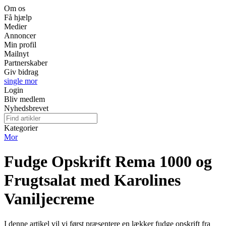
Om os
Få hjælp
Medier
Annoncer
Min profil
Mailnyt
Partnerskaber
Giv bidrag
single mor
Login
Bliv medlem
Nyhedsbrevet
Kategorier
Mor
Fudge Opskrift Rema 1000 og
Frugtsalat med Karolines
Vaniljecreme
I denne artikel vil vi først præsentere en lækker fudge opskrift fra