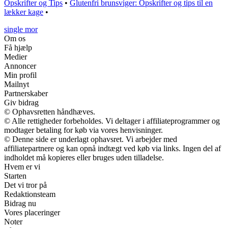
Opskrifter og Tips
•
Glutenfri brunsviger: Opskrifter og tips til en
lækker kage
•
single mor
Om os
Få hjælp
Medier
Annoncer
Min profil
Mailnyt
Partnerskaber
Giv bidrag
© Ophavsretten håndhæves.
© Alle rettigheder forbeholdes. Vi deltager i affiliateprogrammer og
modtager betaling for køb via vores henvisninger.
© Denne side er underlagt ophavsret. Vi arbejder med
affiliatepartnere og kan opnå indtægt ved køb via links. Ingen del af
indholdet må kopieres eller bruges uden tilladelse.
Hvem er vi
Starten
Det vi tror på
Redaktionsteam
Bidrag nu
Vores placeringer
Noter