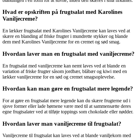
blandingen i en form for at stivne, inden den skæres i små firkanter.
Hvad er opskriften på frugtsalat med Karolines
Vaniljecreme?
En lækker frugtsalat med Karolines Vaniljecreme kan laves ved at
skære en blanding af friske frugter i mundrette stykker og blande
dem med Karolines Vaniljecreme for en cremet og sød smag.
Hvordan laver man en frugtsalat med vaniljecreme?
En frugtsalat med vaniljecreme kan nemt laves ved at blande en
variation af friske frugter såsom jordbær, blåbær og kiwi med en
lækker vaniljecreme for en sød og cremet smagsoplevelse.
Hvordan kan man gøre en frugtsalat mere legende?
For at gøre en frugtsalat mere legende kan du skære frugterne ud i
sjove former eller lade børnene være med til at sammensætte deres
egne frugtsalater ved at tilføje toppings som chokolade eller nødder.
Hvordan laver man vaniljecreme til frugtsalat?
Vaniljecreme til frugtsalat kan laves ved at blande vaniljekorn med