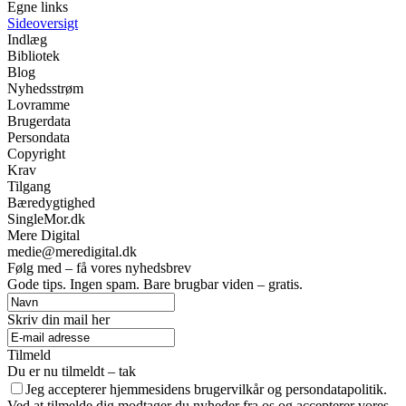
Egne links
Sideoversigt
Indlæg
Bibliotek
Blog
Nyhedsstrøm
Lovramme
Brugerdata
Persondata
Copyright
Krav
Tilgang
Bæredygtighed
SingleMor.dk
Mere Digital
medie@meredigital.dk
Følg med – få vores nyhedsbrev
Gode tips. Ingen spam. Bare brugbar viden – gratis.
Skriv din mail her
Tilmeld
Du er nu tilmeldt – tak
Jeg accepterer hjemmesidens brugervilkår og persondatapolitik.
Ved at tilmelde dig modtager du nyheder fra os og accepterer vores