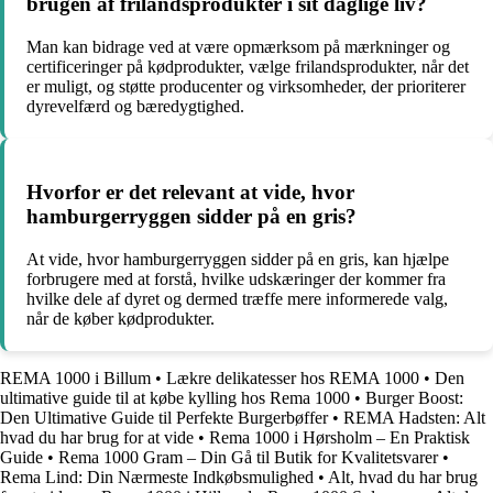
brugen af frilandsprodukter i sit daglige liv?
Man kan bidrage ved at være opmærksom på mærkninger og
certificeringer på kødprodukter, vælge frilandsprodukter, når det
er muligt, og støtte producenter og virksomheder, der prioriterer
dyrevelfærd og bæredygtighed.
Hvorfor er det relevant at vide, hvor
hamburgerryggen sidder på en gris?
At vide, hvor hamburgerryggen sidder på en gris, kan hjælpe
forbrugere med at forstå, hvilke udskæringer der kommer fra
hvilke dele af dyret og dermed træffe mere informerede valg,
når de køber kødprodukter.
REMA 1000 i Billum
•
Lækre delikatesser hos REMA 1000
•
Den
ultimative guide til at købe kylling hos Rema 1000
•
Burger Boost:
Den Ultimative Guide til Perfekte Burgerbøffer
•
REMA Hadsten: Alt
hvad du har brug for at vide
•
Rema 1000 i Hørsholm – En Praktisk
Guide
•
Rema 1000 Gram – Din Gå til Butik for Kvalitetsvarer
•
Rema Lind: Din Nærmeste Indkøbsmulighed
•
Alt, hvad du har brug