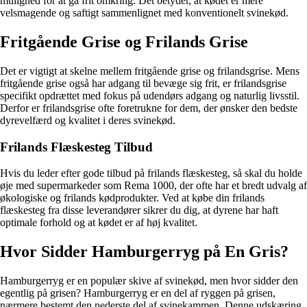
mulighed for at gå frit omkring. Det betyder, at kødet er mere
velsmagende og saftigt sammenlignet med konventionelt svinekød.
Fritgående Grise og Frilands Grise
Det er vigtigt at skelne mellem fritgående grise og frilandsgrise. Mens
fritgående grise også har adgang til bevæge sig frit, er frilandsgrise
specifikt opdrættet med fokus på udendørs adgang og naturlig livsstil.
Derfor er frilandsgrise ofte foretrukne for dem, der ønsker den bedste
dyrevelfærd og kvalitet i deres svinekød.
Frilands Flæskesteg Tilbud
Hvis du leder efter gode tilbud på frilands flæskesteg, så skal du holde
øje med supermarkeder som Rema 1000, der ofte har et bredt udvalg af
økologiske og frilands kødprodukter. Ved at købe din frilands
flæskesteg fra disse leverandører sikrer du dig, at dyrene har haft
optimale forhold og at kødet er af høj kvalitet.
Hvor Sidder Hamburgerryg på En Gris?
Hamburgerryg er en populær skive af svinekød, men hvor sidder den
egentlig på grisen? Hamburgerryg er en del af ryggen på grisen,
nærmere bestemt den nederste del af svinekammen. Denne udskæring