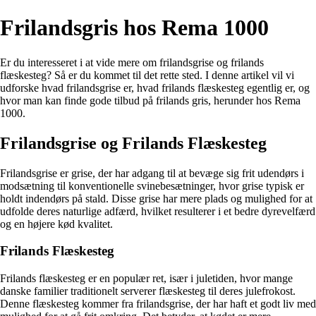
Frilandsgris hos Rema 1000
Er du interesseret i at vide mere om frilandsgrise og frilands
flæskesteg? Så er du kommet til det rette sted. I denne artikel vil vi
udforske hvad frilandsgrise er, hvad frilands flæskesteg egentlig er, og
hvor man kan finde gode tilbud på frilands gris, herunder hos Rema
1000.
Frilandsgrise og Frilands Flæskesteg
Frilandsgrise er grise, der har adgang til at bevæge sig frit udendørs i
modsætning til konventionelle svinebesætninger, hvor grise typisk er
holdt indendørs på stald. Disse grise har mere plads og mulighed for at
udfolde deres naturlige adfærd, hvilket resulterer i et bedre dyrevelfærd
og en højere kød kvalitet.
Frilands Flæskesteg
Frilands flæskesteg er en populær ret, især i juletiden, hvor mange
danske familier traditionelt serverer flæskesteg til deres julefrokost.
Denne flæskesteg kommer fra frilandsgrise, der har haft et godt liv med