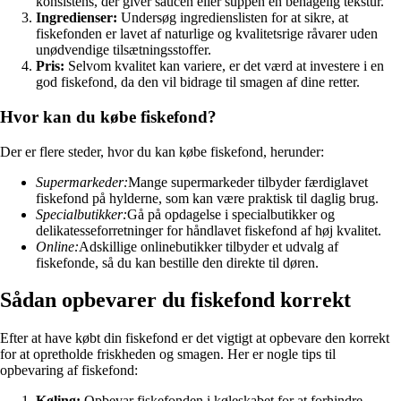
konsistens, der giver saucen eller suppen en behagelig tekstur.
Ingredienser:
Undersøg ingredienslisten for at sikre, at
fiskefonden er lavet af naturlige og kvalitetsrige råvarer uden
unødvendige tilsætningsstoffer.
Pris:
Selvom kvalitet kan variere, er det værd at investere i en
god fiskefond, da den vil bidrage til smagen af dine retter.
Hvor kan du købe fiskefond?
Der er flere steder, hvor du kan købe fiskefond, herunder:
Supermarkeder:
Mange supermarkeder tilbyder færdiglavet
fiskefond på hylderne, som kan være praktisk til daglig brug.
Specialbutikker:
Gå på opdagelse i specialbutikker og
delikatesseforretninger for håndlavet fiskefond af høj kvalitet.
Online:
Adskillige onlinebutikker tilbyder et udvalg af
fiskefonde, så du kan bestille den direkte til døren.
Sådan opbevarer du fiskefond korrekt
Efter at have købt din fiskefond er det vigtigt at opbevare den korrekt
for at opretholde friskheden og smagen. Her er nogle tips til
opbevaring af fiskefond:
Køling:
Opbevar fiskefonden i køleskabet for at forhindre