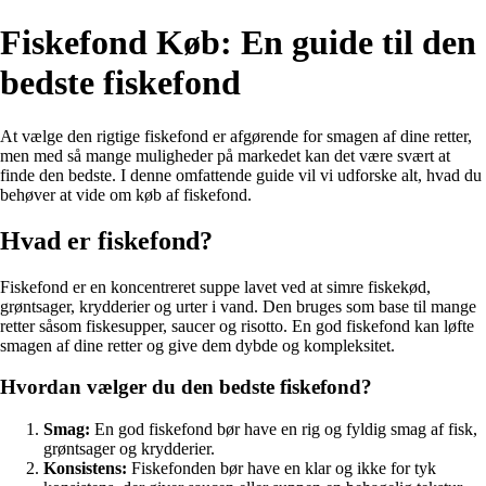
Fiskefond Køb: En guide til den
bedste fiskefond
At vælge den rigtige fiskefond er afgørende for smagen af dine retter,
men med så mange muligheder på markedet kan det være svært at
finde den bedste. I denne omfattende guide vil vi udforske alt, hvad du
behøver at vide om køb af fiskefond.
Hvad er fiskefond?
Fiskefond er en koncentreret suppe lavet ved at simre fiskekød,
grøntsager, krydderier og urter i vand. Den bruges som base til mange
retter såsom fiskesupper, saucer og risotto. En god fiskefond kan løfte
smagen af dine retter og give dem dybde og kompleksitet.
Hvordan vælger du den bedste fiskefond?
Smag:
En god fiskefond bør have en rig og fyldig smag af fisk,
grøntsager og krydderier.
Konsistens:
Fiskefonden bør have en klar og ikke for tyk