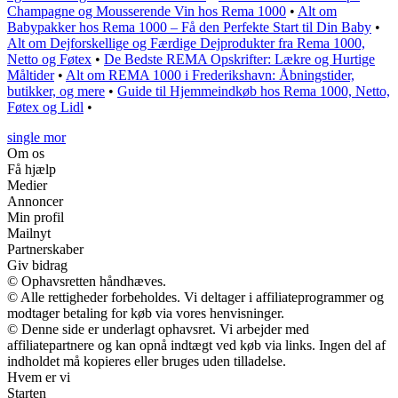
Champagne og Mousserende Vin hos Rema 1000
•
Alt om
Babypakker hos Rema 1000 – Få den Perfekte Start til Din Baby
•
Alt om Dejforskellige og Færdige Dejprodukter fra Rema 1000,
Netto og Føtex
•
De Bedste REMA Opskrifter: Lækre og Hurtige
Måltider
•
Alt om REMA 1000 i Frederikshavn: Åbningstider,
butikker, og mere
•
Guide til Hjemmeindkøb hos Rema 1000, Netto,
Føtex og Lidl
•
single mor
Om os
Få hjælp
Medier
Annoncer
Min profil
Mailnyt
Partnerskaber
Giv bidrag
© Ophavsretten håndhæves.
© Alle rettigheder forbeholdes. Vi deltager i affiliateprogrammer og
modtager betaling for køb via vores henvisninger.
© Denne side er underlagt ophavsret. Vi arbejder med
affiliatepartnere og kan opnå indtægt ved køb via links. Ingen del af
indholdet må kopieres eller bruges uden tilladelse.
Hvem er vi
Starten