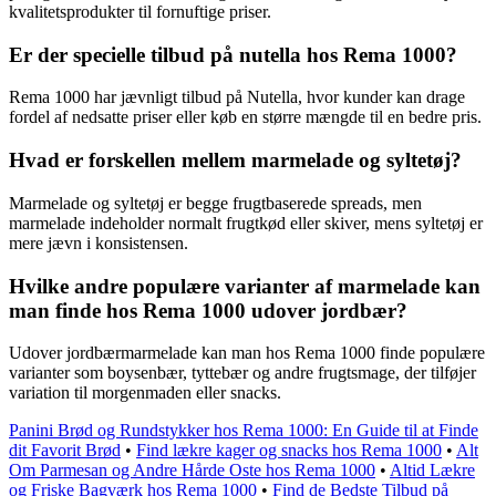
kvalitetsprodukter til fornuftige priser.
Er der specielle tilbud på nutella hos Rema 1000?
Rema 1000 har jævnligt tilbud på Nutella, hvor kunder kan drage
fordel af nedsatte priser eller køb en større mængde til en bedre pris.
Hvad er forskellen mellem marmelade og syltetøj?
Marmelade og syltetøj er begge frugtbaserede spreads, men
marmelade indeholder normalt frugtkød eller skiver, mens syltetøj er
mere jævn i konsistensen.
Hvilke andre populære varianter af marmelade kan
man finde hos Rema 1000 udover jordbær?
Udover jordbærmarmelade kan man hos Rema 1000 finde populære
varianter som boysenbær, tyttebær og andre frugtsmage, der tilføjer
variation til morgenmaden eller snacks.
Panini Brød og Rundstykker hos Rema 1000: En Guide til at Finde
dit Favorit Brød
•
Find lækre kager og snacks hos Rema 1000
•
Alt
Om Parmesan og Andre Hårde Oste hos Rema 1000
•
Altid Lækre
og Friske Bagværk hos Rema 1000
•
Find de Bedste Tilbud på