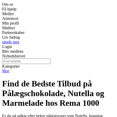
Om os
Få hjælp
Medier
Annoncer
Min profil
Mailnyt
Partnerskaber
Giv bidrag
single mor
Login
Bliv medlem
Nyhedsbrevet
Kategorier
Mor
Find de Bedste Tilbud på
Pålægschokolade, Nutella og
Marmelade hos Rema 1000
Er du på udkig efter lækre pålægsvarer som Nutella, honning,