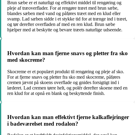
Brun sæbe er et naturligt og effektivt middel til rengøring og
pleje af træoverflader. For at rengøre træet med brun sæbe,
blandes sæben med vand og påføres træet med en klud eller
svamp. Lad sæben sidde i et stykke tid for at trænge ind i træet,
og tør derefter overfladen af med en ren klud. Brun sæbe
hjælper med at beskytte og bevare træets naturlige udseende.
Hvordan kan man fjerne snavs og pletter fra sko
med skocreme?
Skocreme er et populært produkt til rengøring og pleje af sko.
For at fjerne snavs og pletter fra sko med skocreme, påføres
cremen jævnt på skoens overflade og gnides forsigtigt ind i
læderet. Lad cremen tørre helt, og polér derefter skoene med en
ren klud for at opnå en blank og beskyttende finish.
Hvordan kan man effektivt fjerne kalkaflejringer
i badeværelset med rodalon?