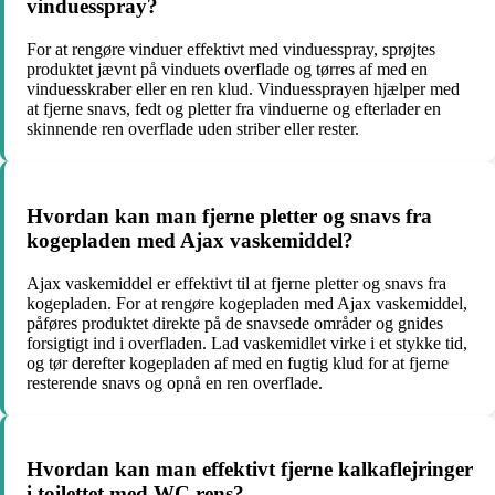
vinduesspray?
For at rengøre vinduer effektivt med vinduesspray, sprøjtes
produktet jævnt på vinduets overflade og tørres af med en
vinduesskraber eller en ren klud. Vinduessprayen hjælper med
at fjerne snavs, fedt og pletter fra vinduerne og efterlader en
skinnende ren overflade uden striber eller rester.
Hvordan kan man fjerne pletter og snavs fra
kogepladen med Ajax vaskemiddel?
Ajax vaskemiddel er effektivt til at fjerne pletter og snavs fra
kogepladen. For at rengøre kogepladen med Ajax vaskemiddel,
påføres produktet direkte på de snavsede områder og gnides
forsigtigt ind i overfladen. Lad vaskemidlet virke i et stykke tid,
og tør derefter kogepladen af med en fugtig klud for at fjerne
resterende snavs og opnå en ren overflade.
Hvordan kan man effektivt fjerne kalkaflejringer
i toilettet med WC rens?