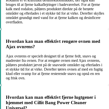
Rodalon er et kraftfuldt desinfektionsmiddel, der også kan
bruges til at fjerne kalkaflejringer i badeværelset. For at fjerne
kalk med rodalon, påføres produktet direkte på de berørte
områder og efterlades i et stykke tid for at virke. Derefter skylles
området grundigt med vand for at fjerne kalken og desinficere
overfladen.
Hvordan kan man effektivt rengøre ovnen med
Ajax ovnrens?
Ajax ovnrens er specielt designet til at fjerne fedt, snavs og
madrester fra ovnen. For at rengøre ovnen med Ajax ovnrens,
påføres produktet jævnt på de snavsede områder og efterlades i
et stykke tid for at virke. Derefter tørres ovnen af med en fugtig
klud eller svamp for at fjerne resterende snavs og opnå en ren
og frisk ovn.
Hvordan kan man effektivt fjerne lugtgener i
hjemmet med Cillit Bang Power Cleaner
Universal?