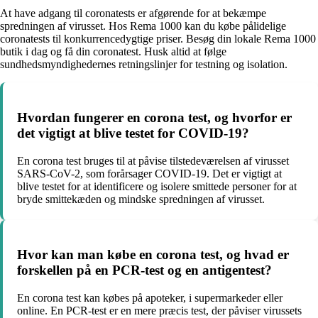
At have adgang til coronatests er afgørende for at bekæmpe
spredningen af virusset. Hos Rema 1000 kan du købe pålidelige
coronatests til konkurrencedygtige priser. Besøg din lokale Rema 1000
butik i dag og få din coronatest. Husk altid at følge
sundhedsmyndighedernes retningslinjer for testning og isolation.
Hvordan fungerer en corona test, og hvorfor er
det vigtigt at blive testet for COVID-19?
En corona test bruges til at påvise tilstedeværelsen af virusset
SARS-CoV-2, som forårsager COVID-19. Det er vigtigt at
blive testet for at identificere og isolere smittede personer for at
bryde smittekæden og mindske spredningen af virusset.
Hvor kan man købe en corona test, og hvad er
forskellen på en PCR-test og en antigentest?
En corona test kan købes på apoteker, i supermarkeder eller
online. En PCR-test er en mere præcis test, der påviser virussets