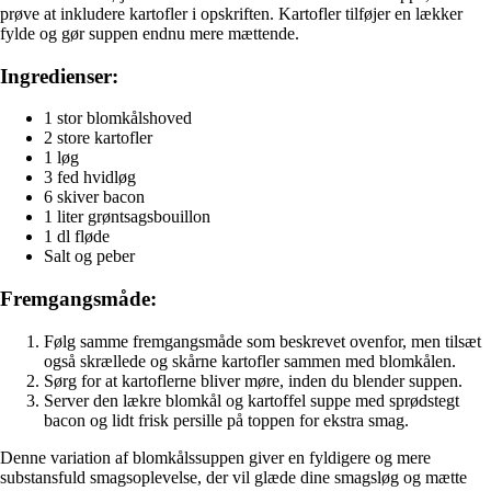
prøve at inkludere kartofler i opskriften. Kartofler tilføjer en lækker
fylde og gør suppen endnu mere mættende.
Ingredienser:
1 stor blomkålshoved
2 store kartofler
1 løg
3 fed hvidløg
6 skiver bacon
1 liter grøntsagsbouillon
1 dl fløde
Salt og peber
Fremgangsmåde:
Følg samme fremgangsmåde som beskrevet ovenfor, men tilsæt
også skrællede og skårne kartofler sammen med blomkålen.
Sørg for at kartoflerne bliver møre, inden du blender suppen.
Server den lækre blomkål og kartoffel suppe med sprødstegt
bacon og lidt frisk persille på toppen for ekstra smag.
Denne variation af blomkålssuppen giver en fyldigere og mere
substansfuld smagsoplevelse, der vil glæde dine smagsløg og mætte