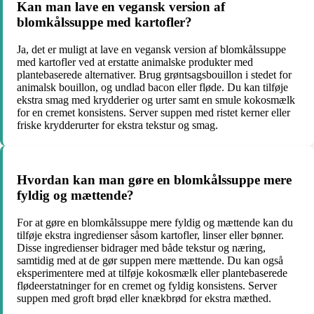
Kan man lave en vegansk version af
blomkålssuppe med kartofler?
Ja, det er muligt at lave en vegansk version af blomkålssuppe
med kartofler ved at erstatte animalske produkter med
plantebaserede alternativer. Brug grøntsagsbouillon i stedet for
animalsk bouillon, og undlad bacon eller fløde. Du kan tilføje
ekstra smag med krydderier og urter samt en smule kokosmælk
for en cremet konsistens. Server suppen med ristet kerner eller
friske krydderurter for ekstra tekstur og smag.
Hvordan kan man gøre en blomkålssuppe mere
fyldig og mættende?
For at gøre en blomkålssuppe mere fyldig og mættende kan du
tilføje ekstra ingredienser såsom kartofler, linser eller bønner.
Disse ingredienser bidrager med både tekstur og næring,
samtidig med at de gør suppen mere mættende. Du kan også
eksperimentere med at tilføje kokosmælk eller plantebaserede
flødeerstatninger for en cremet og fyldig konsistens. Server
suppen med groft brød eller knækbrød for ekstra mæthed.