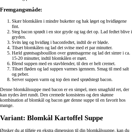
Fremgangsmåde:
Skær blomkålen i mindre buketter og hak løget og hvidløgene
fint.
Steg bacon sprødt i en stor gryde og tag det op. Lad fedtet blive i
gryden.
Svits løg og hvidløg i baconfedtet, indtil de er bløde.
Tilsæt blomkålen og lad det svitse med et par minutter.
Hæld grøntsagsbouillon over grøntsagerne og lad det simre i ca.
15-20 minutter, indtil blomkålen er mørt.
Blend suppen med en stavblender, til den er helt cremet.
Tilsæt fløden og lad suppen varmes igennem. Smag til med salt
og peber.
Server suppen varm og top den med sprødstegt bacon.
Denne blomkålssuppe med bacon er en simpel, men smagfuld ret, der
kan nydes året rundt. Den cremede konsistens og den skønne
kombination af blomkål og bacon gør denne suppe til en favorit hos
mange.
Variant: Blomkål Kartoffel Suppe
Ønsker du at tilføje en ekstra dimension til din blomkålssuppe, kan du