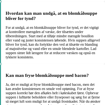
Hvordan kan man undgå, at en blomkålssuppe
bliver for tynd?
For at undgå, at en blomkålssuppe bliver for tynd, er det vigtigt
at kontrollere mængden af væske, der tilsættes under
tilberedningen. Start med at tilføje mindre mængde bouillon
eller vand og juster konsistensen løbende. Hvis suppen alligevel
bliver for tynd, kan du fortykke den ved at tilsætte en blanding
af majsstivelse og vand eller en smule blendede kartofler. Lad
suppen simre lidt længere for at reducere væsken og opnå en
tykkere konsistens.
Kan man fryse blomkålssuppe med bacon?
Ja, det er muligt at fryse blomkålssuppe med bacon, men det
kan ændre konsistensen en smule ved optøning. For at fryse
suppen korrekt bør den afkøles helt i køleskabet først. Opbevar
suppen i lufttætte beholdere eller fryseposer og sørg for at fjerne
så meget luft som muligt for at undgå frostskader. Når du ønsker