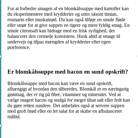
For at forbedre smagen af en blomkålssuppe med kartofler kan
du eksperimentere med krydderier og urter såsom timian,
rosmarin eller muskatnød. Du kan også tilføje en smule fløde
eller smør for at give suppen en rigere og mere fyldig smag. En
smule citronsaft kan bidrage med en frisk syrlighed, der
balancerer den cremede konsistens. Husk altid at smage til
undervejs og tilpas mængden af krydderier efter egen
præference.
Er blomkålssuppe med bacon en sund opskrift?
Blomkålssuppe med bacon kan være en sund opskrift,
afhængigt af hvordan den tilberedes. Blomkål er en næringsrig
grøntsag, der er rig på fibre, vitaminer og mineraler. Ved at
vælge magert bacon og undgå for meget tilsat salt eller fedt kan
du gøre retten sundere. Det anbefales også at servere suppen
med groft brød eller en let salat for at skabe en afbalanceret
måltid.