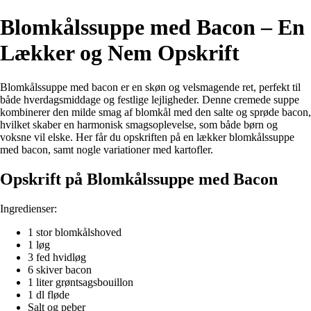
Blomkålssuppe med Bacon – En
Lækker og Nem Opskrift
Blomkålssuppe med bacon er en skøn og velsmagende ret, perfekt til
både hverdagsmiddage og festlige lejligheder. Denne cremede suppe
kombinerer den milde smag af blomkål med den salte og sprøde bacon,
hvilket skaber en harmonisk smagsoplevelse, som både børn og
voksne vil elske. Her får du opskriften på en lækker blomkålssuppe
med bacon, samt nogle variationer med kartofler.
Opskrift på Blomkålssuppe med Bacon
Ingredienser:
1 stor blomkålshoved
1 løg
3 fed hvidløg
6 skiver bacon
1 liter grøntsagsbouillon
1 dl fløde
Salt og peber