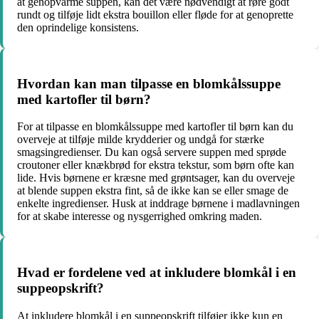
at genopvarme suppen, kan det være nødvendigt at røre godt
rundt og tilføje lidt ekstra bouillon eller fløde for at genoprette
den oprindelige konsistens.
Hvordan kan man tilpasse en blomkålssuppe
med kartofler til børn?
For at tilpasse en blomkålssuppe med kartofler til børn kan du
overveje at tilføje milde krydderier og undgå for stærke
smagsingredienser. Du kan også servere suppen med sprøde
croutoner eller knækbrød for ekstra tekstur, som børn ofte kan
lide. Hvis børnene er kræsne med grøntsager, kan du overveje
at blende suppen ekstra fint, så de ikke kan se eller smage de
enkelte ingredienser. Husk at inddrage børnene i madlavningen
for at skabe interesse og nysgerrighed omkring maden.
Hvad er fordelene ved at inkludere blomkål i en
suppeopskrift?
At inkludere blomkål i en suppeopskrift tilføjer ikke kun en