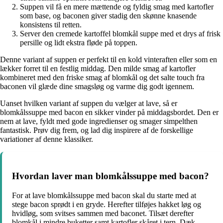
Suppen vil få en mere mættende og fyldig smag med kartofler
som base, og baconen giver stadig den skønne knasende
konsistens til retten.
Server den cremede kartoffel blomkål suppe med et drys af frisk
persille og lidt ekstra fløde på toppen.
Denne variant af suppen er perfekt til en kold vinteraften eller som en
lækker forret til en festlig middag. Den milde smag af kartofler
kombineret med den friske smag af blomkål og det salte touch fra
baconen vil glæde dine smagsløg og varme dig godt igennem.
Uanset hvilken variant af suppen du vælger at lave, så er
blomkålssuppe med bacon en sikker vinder på middagsbordet. Den er
nem at lave, fyldt med gode ingredienser og smager simpelthen
fantastisk. Prøv dig frem, og lad dig inspirere af de forskellige
variationer af denne klassiker.
Hvordan laver man blomkålssuppe med bacon?
For at lave blomkålssuppe med bacon skal du starte med at
stege bacon sprødt i en gryde. Herefter tilføjes hakket løg og
hvidløg, som svitses sammen med baconet. Tilsæt derefter
blomkål i mindre buketter samt kartofler skåret i tern. Dæk