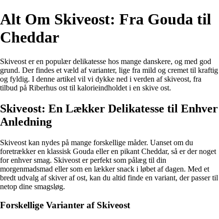
Alt Om Skiveost: Fra Gouda til
Cheddar
Skiveost er en populær delikatesse hos mange danskere, og med god
grund. Der findes et væld af varianter, lige fra mild og cremet til kraftig
og fyldig. I denne artikel vil vi dykke ned i verden af skiveost, fra
tilbud på Riberhus ost til kalorieindholdet i en skive ost.
Skiveost: En Lækker Delikatesse til Enhver
Anledning
Skiveost kan nydes på mange forskellige måder. Uanset om du
foretrækker en klassisk Gouda eller en pikant Cheddar, så er der noget
for enhver smag. Skiveost er perfekt som pålæg til din
morgenmadsmad eller som en lækker snack i løbet af dagen. Med et
bredt udvalg af skiver af ost, kan du altid finde en variant, der passer til
netop dine smagsløg.
Forskellige Varianter af Skiveost