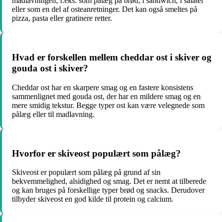
madlavningen, f.eks. som pålæg på brød, i sandwich, i salater
eller som en del af osteanretninger. Det kan også smeltes på
pizza, pasta eller gratinere retter.
Hvad er forskellen mellem cheddar ost i skiver og
gouda ost i skiver?
Cheddar ost har en skarpere smag og en fastere konsistens
sammenlignet med gouda ost, der har en mildere smag og en
mere smidig tekstur. Begge typer ost kan være velegnede som
pålæg eller til madlavning.
Hvorfor er skiveost populært som pålæg?
Skiveost er populært som pålæg på grund af sin
bekvemmelighed, alsidighed og smag. Det er nemt at tilberede
og kan bruges på forskellige typer brød og snacks. Derudover
tilbyder skiveost en god kilde til protein og calcium.