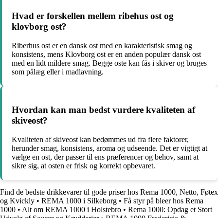
Hvad er forskellen mellem ribehus ost og
klovborg ost?
Riberhus ost er en dansk ost med en karakteristisk smag og
konsistens, mens Klovborg ost er en anden populær dansk ost
med en lidt mildere smag. Begge oste kan fås i skiver og bruges
som pålæg eller i madlavning.
Hvordan kan man bedst vurdere kvaliteten af
skiveost?
Kvaliteten af skiveost kan bedømmes ud fra flere faktorer,
herunder smag, konsistens, aroma og udseende. Det er vigtigt at
vælge en ost, der passer til ens præferencer og behov, samt at
sikre sig, at osten er frisk og korrekt opbevaret.
Find de bedste drikkevarer til gode priser hos Rema 1000, Netto, Føtex
og Kvickly
•
REMA 1000 i Silkeborg
•
Få styr på bleer hos Rema
1000
•
Alt om REMA 1000 i Holstebro
•
Rema 1000: Opdag et Stort