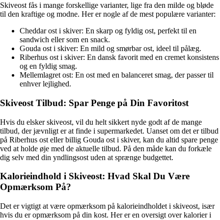
Skiveost fås i mange forskellige varianter, lige fra den milde og bløde
til den kraftige og modne. Her er nogle af de mest populære varianter:
Cheddar ost i skiver: En skarp og fyldig ost, perfekt til en
sandwich eller som en snack.
Gouda ost i skiver: En mild og smørbar ost, ideel til pålæg.
Riberhus ost i skiver: En dansk favorit med en cremet konsistens
og en fyldig smag.
Mellemlagret ost: En ost med en balanceret smag, der passer til
enhver lejlighed.
Skiveost Tilbud: Spar Penge på Din Favoritost
Hvis du elsker skiveost, vil du helt sikkert nyde godt af de mange
tilbud, der jævnligt er at finde i supermarkedet. Uanset om det er tilbud
på Riberhus ost eller billig Gouda ost i skiver, kan du altid spare penge
ved at holde øje med de aktuelle tilbud. På den måde kan du forkæle
dig selv med din yndlingsost uden at sprænge budgettet.
Kalorieindhold i Skiveost: Hvad Skal Du Være
Opmærksom På?
Det er vigtigt at være opmærksom på kalorieindholdet i skiveost, især
hvis du er opmærksom på din kost. Her er en oversigt over kalorier i